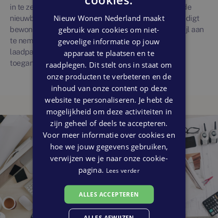
in te zetten op energieneutrale of energieopwekkende
Nieuw Wonen Nederland maakt
nieuwbouwplannen. Wonen in een nieuwbouwwijk nodigt
gebruik van cookies om niet-
bewoners ook vaak uit een meer duurzame levensstijl aan
te nemen, onder meer dankzij de aanwezigheid van
gevoelige informatie op jouw
laadpalen voor elektrische auto’s en fietsen en
apparaat te plaatsen en te
toegankelijk openbaar vervoer.
raadplegen. Dit stelt ons in staat om
onze producten te verbeteren en de
inhoud van onze content op deze
website te personaliseren. Je hebt de
mogelijkheid om deze activiteiten in
zijn geheel of deels te accepteren.
Voor meer informatie over cookies en
hoe we jouw gegevens gebruiken,
verwijzen we je naar onze cookie-
pagina.
Lees verder
ALLES ACCEPTEREN
ALLES AFWIJZEN