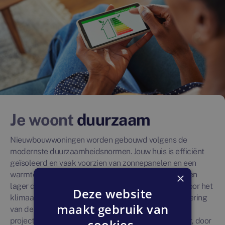
Je woont
duurzaam
Nieuwbouwwoningen worden gebouwd volgens de
modernste duurzaamheidsnormen. Jouw huis is efficiënt
geïsoleerd en vaak voorzien van zonnepanelen en een
warmtepompsysteem. Daardoor zijn de energiekosten
×
lager dan je nu waarschijnlijk gewend bent. En fijn voor het
Deze website
klimaat; zo draag je automatisch bij aan de vermindering
maakt gebruik van
van de uitstoot van broeikasgassen. Veel
projectontwikkelaars gaan zelfs nog een stap verder, door
cookies.