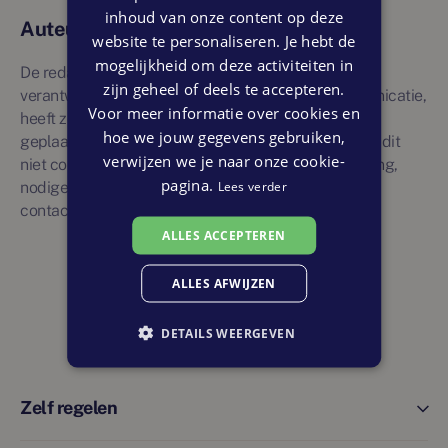
inhoud van onze content op deze
Auteursrechten
website te personaliseren. Je hebt de
mogelijkheid om deze activiteiten in
De redactie van deze website, onder de
zijn geheel of deels te accepteren.
verantwoordelijkheid van Dienst Publiek en Communicatie,
Voor meer informatie over cookies en
heeft zorgvuldig gelet op de auteursrechten van de
hoe we jouw gegevens gebruiken,
geplaatste afbeeldingen. Als u van mening bent dat dit
verwijzen we je naar onze cookie-
niet correct is gebeurd voor een specifieke afbeelding,
pagina.
Lees verder
nodigen wij u uit om contact op te nemen via de
contactpagina op deze website.
ALLES ACCEPTEREN
ALLES AFWIJZEN
DETAILS WEERGEVEN
Zelf regelen