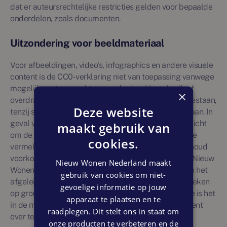
dat er auteursrechtelijke restricties gelden voor bepaalde
onderdelen, zoals documenten.
Uitzondering voor beeldmateriaal
Voor afbeeldingen, video's, infographics en andere visuele
content is de CC0-verklaring niet van toepassing vanwege
mogelijke auteursrechten van derden. Hergebruik of
×
overdracht van visuele content is derhalve niet toegestaan,
Deze website
tenzij specifiek aangegeven is dat dit wel is toegestaan. In
geval van hergebruik van visuele content is het verplicht
maakt gebruik van
om de naam van de maker over te nemen indien deze
cookies.
vermeld is. Bovendien moet bij het citeren van de inhoud
voorkomen worden dat de indruk wordt gewekt dat Nieuw
Nieuw Wonen Nederland maakt
Wonen Nederland zonder voorbehoud de inhoud van het
gebruik van cookies om niet-
afgeleide werk onderschrijft. In de context van verzoeken
gevoelige informatie op jouw
op grond van de Wet hergebruik overheidsinformatie is het
apparaat te plaatsen en te
in de meeste gevallen niet mogelijk om visuele content
raadplegen. Dit stelt ons in staat om
over te dragen.
onze producten te verbeteren en de