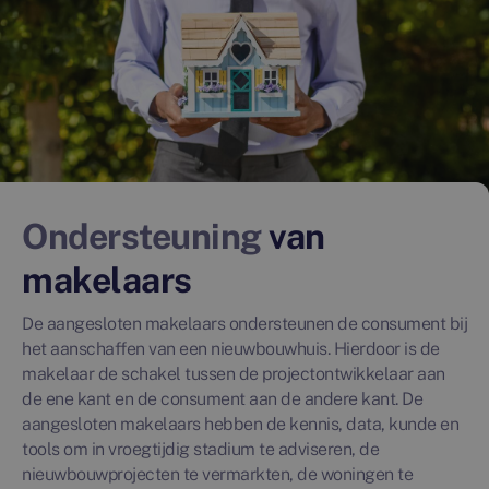
Ondersteuning
van
makelaars
De aangesloten makelaars ondersteunen de consument bij
het aanschaffen van een nieuwbouwhuis. Hierdoor is de
makelaar de schakel tussen de projectontwikkelaar aan
de ene kant en de consument aan de andere kant. De
aangesloten makelaars hebben de kennis, data, kunde en
tools om in vroegtijdig stadium te adviseren, de
nieuwbouwprojecten te vermarkten, de woningen te