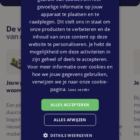
gevoelige informatie op jouw
apparaat te plaatsen en te
raadplegen. Dit stelt ons in staat om
De voordelen
onze producten te verbeteren en de
van nieuw wonen
inhoud van onze content op deze
website te personaliseren. Je hebt de
mogelijkheid om deze activiteiten in
zijn geheel of deels te accepteren.
Voor meer informatie over cookies en
hoe we jouw gegevens gebruiken,
verwijzen we je naar onze cookie-
Jouw persoonlijke
Je woont duurzaam
Je
pagina.
Lees verder
woonwensen
Nieuwbouw bevordert
Bi
klimaatneutraal leven
me
ALLES ACCEPTEREN
Een plezierige en
door innovatieve,
be
duurzame woonervaring
energiezuinige
be
begint met
ALLES AFWIJZEN
ontwerpen en duurzame
wo
nieuwbouwwoningen, die
materialen te omarmen.
bi
moderne faciliteiten en
DETAILS WEERGEVEN