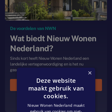
De voordelen van NWN
Wat biedt Nieuw Wonen
Nederland?
Sinds kort heeft Nieuw Wonen Nederland een
landelijke vertegenwoordiging en is het nu
geavanceerder dan ooit tevoren.
×
Deze website
Lees meer
maakt gebruik van
cookies.
Neem contact op
Nieuw Wonen Nederland maakt
gebruik van cookies om niet-