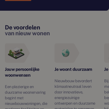
De voordelen
van nieuw wonen
Jouw persoonlijke
Je woont duurzaam
Je
woonwensen
Nieuwbouw bevordert
Bi
klimaatneutraal leven
me
Een plezierige en
door innovatieve,
be
duurzame woonervaring
energiezuinige
be
begint met
ontwerpen en duurzame
wo
nieuwbouwwoningen, die
materialen te omarmen.
bi