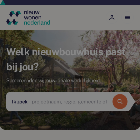
Welk nieuwbouwhuis past
bij jou?
Samen vinden wij jouw ideale werkelijkheid
Ik zoek