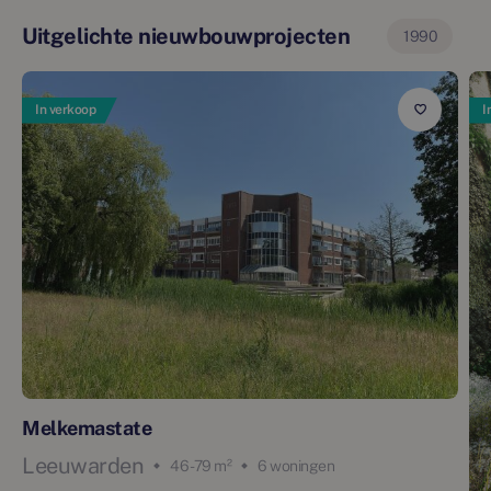
Uitgelichte nieuwbouwprojecten
1990
In verkoop
I
Melkemastate
Leeuwarden
46 - 79 m²
6 woningen