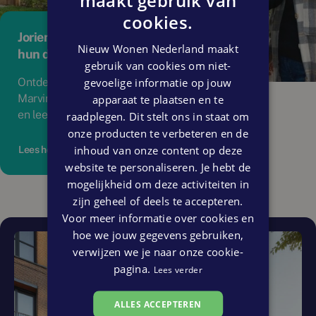
cookies.
Jorienke, Marvin en hun gezin vonden
Nieuw Wonen Nederland maakt
hun droomhuis
gebruik van cookies om niet-
gevoelige informatie op jouw
Ontdek hier het verhaal van Jorienke en
apparaat te plaatsen en te
Marvin over het realiseren van hun droomhuis,
en leer hoe dit ook voor jou mogelijk is.
raadplegen. Dit stelt ons in staat om
onze producten te verbeteren en de
inhoud van onze content op deze
Lees het hele verhaal
website te personaliseren. Je hebt de
mogelijkheid om deze activiteiten in
zijn geheel of deels te accepteren.
Voor meer informatie over cookies en
hoe we jouw gegevens gebruiken,
verwijzen we je naar onze cookie-
pagina.
Lees verder
ALLES ACCEPTEREN