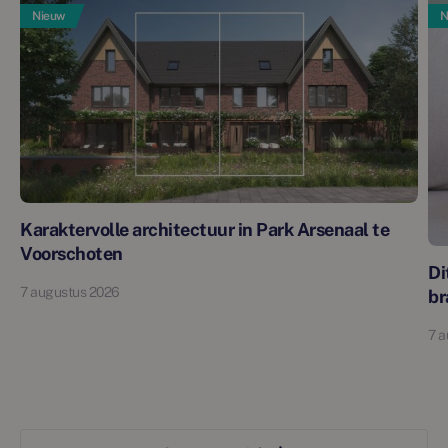
Nieuw
N
Karaktervolle architectuur in Park Arsenaal te
Voorschoten
Di
7 augustus 2026
br
7 a