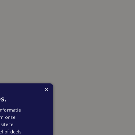
×
s.
nformatie
 om onze
ite te
el of deels