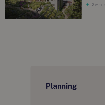
2 wonin
stadsnatuur. Hibi haalt de natuur letterlijk naar je ach
niveaus en kleine waterpartijen geven een mooie speelse
dingen, zoals sporten, barbecueën of tuinieren. Echt ee
Wonen aan de bocht van de Amstel
Hibi komt in het prachtige Amstelkwartier. Amstelkwarti
Amsterdam Oost. De monumentale panden van de voorma
watertoren in het Bella Vistapark geven sfeer aan dit g
Amstelstrand niet, waar het zomers heerlijk toeven is a
al een dynamische plek met een leuke mix wonen, leuke
Inclusief voorzieningen voor sport, onderwijs, horeca 
zelfs op de begane grond van Hibi, hoe makkelijk is dat!
Planning
De bestaande parken en monumenten geven sfeer, en ver
flaneren langs het water. Of je nu geniet van een rusti
kunst bewondert in de lokale galerieën, of smult van cu
eetgelegenheden – Overamstel heeft het allemaal. Met d