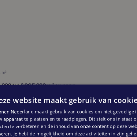
ent op zoek. Ook staan alle stukken, zoals
 je concreet inschrijven voor de
 exclusief erfpacht, parkeren en
euze in producten en trends op het gebied
4 m²
inbouwapparatuur (ruime stelpost!), mooi
som! In overleg zijn diverse
.000 tot € 965.000 vrij op naam
eel naar jouw wensen kunnen uitvoeren.
ngen beschikbaar
eze website maakt gebruik van cookie
6 gemeente Amsterdam) is van toepassing.
nen Nederland maakt gebruik van cookies om niet-gevoelige i
prijs circa tussen € 6.700 en € 9.000 per
 apparaat te plaatsen en te raadplegen. Dit stelt ons in staat
ten te verbeteren en de inhoud van onze content op deze webs
eren. Je hebt de mogelijkheid om deze activiteiten in zijn gehe