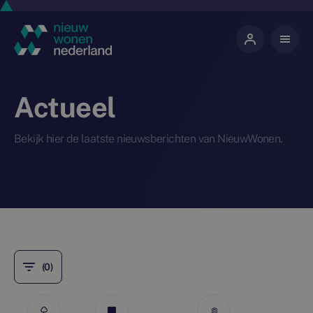
Actueel
Bekijk hier de laatste nieuwsberichten van NieuwWonen.
(0)