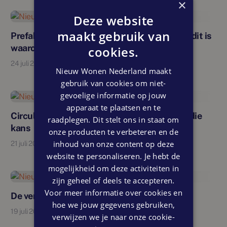
×
Deze website
Nieuw
maakt gebruik van
Prefab nieuwbouwwoningen populairder, en dit is
waarom
cookies.
24 juli 2026
Nieuw Wonen Nederland maakt
gebruik van cookies om niet-
gevoelige informatie op jouw
apparaat te plaatsen en te
Nieuw
Circulair wonen? Nieuwbouw geeft jou juist die
raadplegen. Dit stelt ons in staat om
kans
onze producten te verbeteren en de
inhoud van onze content op deze
21 juli 2026
website te personaliseren. Je hebt de
mogelijkheid om deze activiteiten in
zijn geheel of deels te accepteren.
Nieuw
Voor meer informatie over cookies en
De verkoop Zettershof start 21 juli 14.00 uur
hoe we jouw gegevens gebruiken,
19 juli 2026
verwijzen we je naar onze cookie-