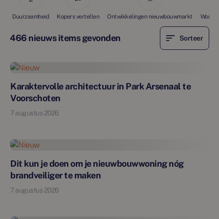
Duurzaamheid
Kopers vertellen
Ontwikkelingen nieuwbouwmarkt
Wonen e
466 nieuws items gevonden
Sorteer
Nieuw
Karaktervolle architectuur in Park Arsenaal te
Voorschoten
7 augustus 2026
Nieuw
Dit kun je doen om je nieuwbouwwoning nóg
brandveiliger te maken
7 augustus 2026