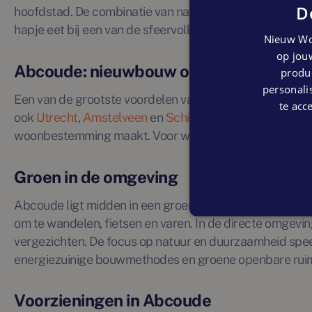
D
hoofdstad. De combinatie van natuur, cultuur en een act
hapje eet bij een van de sfeervolle restaurants of de l
Nieuw Wo
op jouw
Abcoude: nieuwbouw op een strategisc
produc
personalis
Een van de grootste voordelen van wonen in Abcoude is 
te acc
ook
Utrecht
,
Amstelveen
en
Schiphol
uitstekend bereik
woonbestemming maakt. Voor wie houdt van rust, ruimte 
Groen in de omgeving
Abcoude ligt midden in een groen landschap met volop 
om te wandelen, fietsen en varen. In de directe omgevin
vergezichten. De focus op natuur en duurzaamheid spee
energiezuinige bouwmethodes en groene openbare rui
Voorzieningen in Abcoude