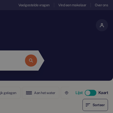
Veelgestelde vragen
Vind een makelaar
Over ons
Lijst
Kaart
ijk gelegen
Aan het water
In het centrum
Sorteer