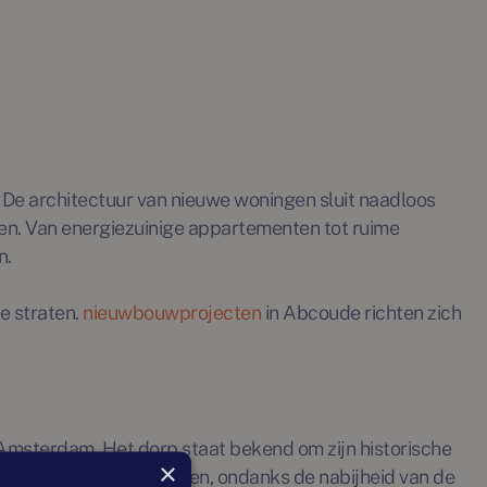
De architectuur van nieuwe woningen sluit naadloos
isen. Van energiezuinige appartementen tot ruime
n.
e straten.
nieuwbouwprojecten
in Abcoude richten zich
n Amsterdam. Het dorp staat bekend om zijn historische
×
ndige identiteit behouden, ondanks de nabijheid van de