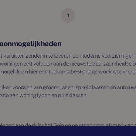
1
woonmogelijkheden
arakter, zonder in te leveren op moderne voorzieningen. 
l de woningen zelf voldoen aan de nieuwste duurzaamheidse
 mogelijk om hier een toekomstbestendige woning te vinde
ken voorzien van groene lanen, speelplaatsen en autoluw
iatie aan woningtypen en prijsklassen.
gelegen aan de rivier het Gein en op steenworp afstand va
en gastvrije gemeenschap. Abcoude heeft altijd een zelfsta