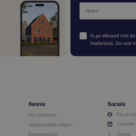
Naam
Ik ga akkoord met de
Nederland. Zie voor m
Kennis
Socials
Faceboo
De voordelen
Linkedin
Veelgestelde vragen
Begrippenlijst
Twitter