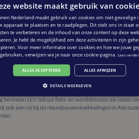
eze website maakt gebruik van cookie
ief dorpsleven maakt het een geliefde plek om te wonen. O
okale ondernemers ondersteunt in het gezellige centrum, A
nen Nederland maakt gebruik van cookies om niet-gevoelige i
 apparaat te plaatsen en te raadplegen. Dit stelt ons in staat
he locatie
ten te verbeteren en de inhoud van onze content op deze webs
eren. Je hebt de mogelijkheid om deze activiteiten in zijn gehe
de ligging. Met een eigen NS-station ben je binnen 10 mi
epteren. Voor meer informatie over cookies en hoe we jouw g
baar. Ondanks deze centrale ligging heeft Abcoude een ui
gebruiken, verwijzen we je naar onze cookie-pagina.
Lees verder
en natuur, maar toch dicht bij de stad wil wonen, is nieu
ALLES ACCEPTEREN
ALLES AFWIJZEN
DETAILS WEERGEVEN
recreatiemogelijkheden. Het Abcoudermeer, de rivier het 
g bevinden zich talloze fiets- en wandelroutes die leiden
lt ook een rol bij de nieuwbouwontwikkelingen in Abcoude.
mten.