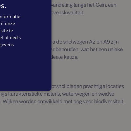
s.
f je nu geniet van een wandeling langs het Gein, een
bcoude biedt een hoge levenskwaliteit.
nformatie
 om onze
ite te
el of deels
nuten in Amsterdam en via de snelwegen A2 en A9 zijn
egevens
tgesproken dorpse sfeer behouden, wat het een unieke
wbouw in Abcoude een ideale keuze.
Gein en natuurgebied Botshol bieden prachtige locaties
 langs karakteristieke molens, waterwegen en weidse
 Wijken worden ontwikkeld met oog voor biodiversiteit,