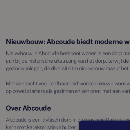
Nieuwbouw: Abcoude biedt moderne 
Nieuwbouw in Abcoude betekent wonen in een dorp met k
aan bij de historische uitstraling van het dorp, terwij
gezinswoningen, de diversiteit in nieuwbouw maakt het
Met aandacht voor leefbaarheid worden nieuwe woonwij
op zowel starters als gezinnen en senioren, met een var
Over Abcoude
Abcoude is een idyllisch dorp in de provincie Utrecht, 
kern met karakteristieke huizen, knusse straatjes en e