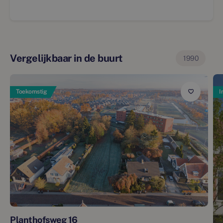
Vergelijkbaar in de buurt
1990
Toekomstig
I
Planthofsweg 16