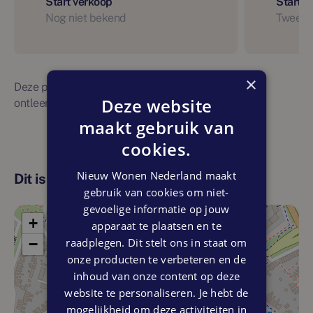
Start verkoop
Start 
Nog niet bekend
Tweede
×
Deze planning is indicatief. Er kunnen geen rechten
Deze website
ontleend worden aan bovenstaande planning
maakt gebruik van
cookies.
Nieuw Wonen Nederland maakt
Dit is de locatie
gebruik van cookies om niet-
gevoelige informatie op jouw
+
apparaat te plaatsen en te
raadplegen. Dit stelt ons in staat om
−
onze producten te verbeteren en de
inhoud van onze content op deze
website te personaliseren. Je hebt de
mogelijkheid om deze activiteiten in