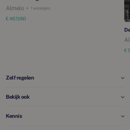
Almelo
1 woningen
€ 467.060
De
A
€ 
Zelf regelen
Bekijk ook
Kennis