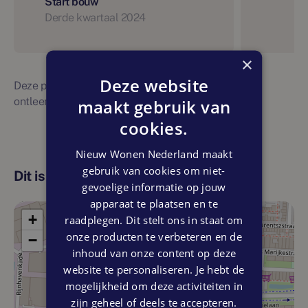
Start bouw
Derde kwartaal 2024
×
Deze website
Deze planning is indicatief. Er kunnen geen rechten
ontleend worden aan bovenstaande planning
maakt gebruik van
cookies.
Nieuw Wonen Nederland maakt
gebruik van cookies om niet-
Dit is de locatie
gevoelige informatie op jouw
apparaat te plaatsen en te
+
raadplegen. Dit stelt ons in staat om
onze producten te verbeteren en de
−
inhoud van onze content op deze
website te personaliseren. Je hebt de
mogelijkheid om deze activiteiten in
zijn geheel of deels te accepteren.