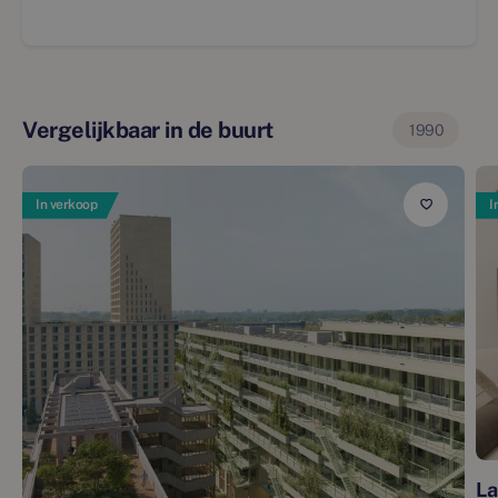
Vergelijkbaar in de buurt
1990
In verkoop
I
La