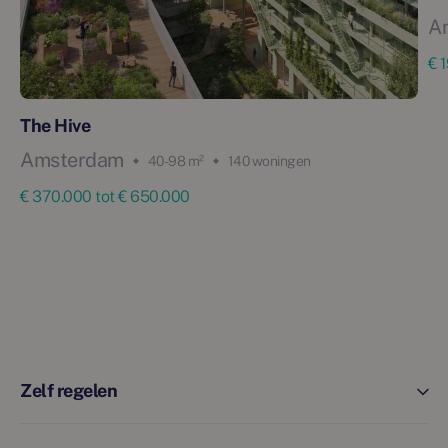
A
€ 
The Hive
Amsterdam
40 - 98 m²
140 woningen
€ 370.000 tot € 650.000
Zelf regelen