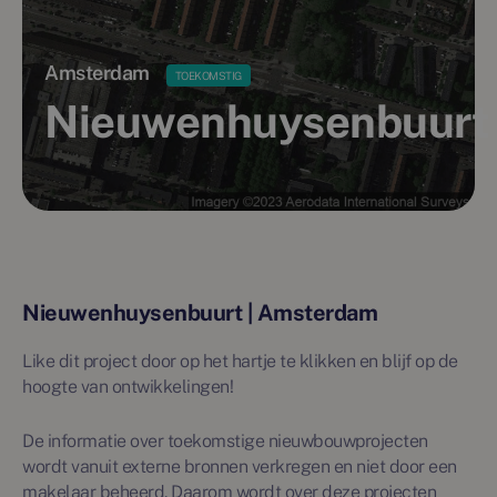
Amsterdam
TOEKOMSTIG
Nieuwenhuysenbuurt
Nieuwenhuysenbuurt | Amsterdam
Like dit project door op het hartje te klikken en blijf op de
hoogte van ontwikkelingen!
De informatie over toekomstige nieuwbouwprojecten
wordt vanuit externe bronnen verkregen en niet door een
makelaar beheerd. Daarom wordt over deze projecten