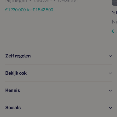
Nijmegen
176 - 255 m²
15 woningen
€ 1.230.000 tot € 1.542.500
't
N
€ 
Zelf regelen
Bekijk ook
Kennis
Socials