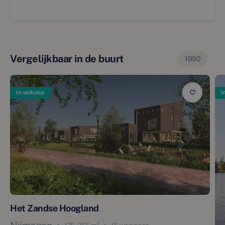
Vergelijkbaar in de buurt
1990
In verkoop
I
Het Zandse Hoogland