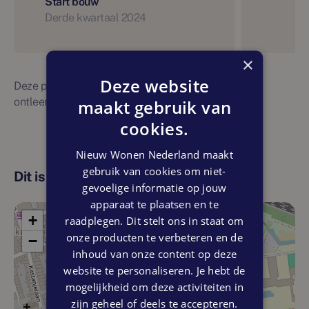
Start bouw
Derde kwartaal 2024
×
Deze website
Deze planning is indicatief. Er kunnen geen rechten
ontleend worden aan bovenstaande planning
maakt gebruik van
cookies.
Nieuw Wonen Nederland maakt
gebruik van cookies om niet-
Dit is de locatie
gevoelige informatie op jouw
apparaat te plaatsen en te
+
raadplegen. Dit stelt ons in staat om
onze producten te verbeteren en de
−
inhoud van onze content op deze
website te personaliseren. Je hebt de
mogelijkheid om deze activiteiten in
zijn geheel of deels te accepteren.