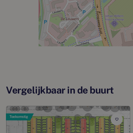
Vergelijkbaar in de buurt
Toekomstig