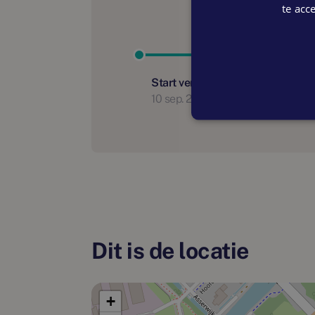
te acc
Start verkoop
10 sep. 2026
Dit is de locatie
+