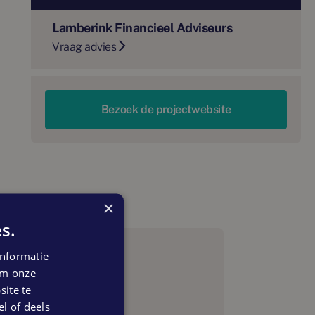
Lamberink Financieel Adviseurs
Vraag advies
Bezoek de projectwebsite
×
s.
nformatie
 om onze
ite te
el of deels