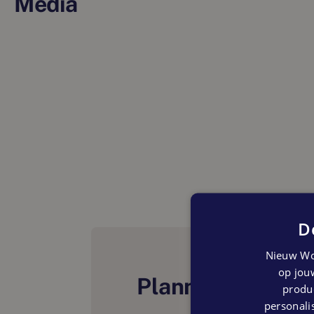
Media
D
Nieuw Wo
op jouw
Planning
produc
personalis