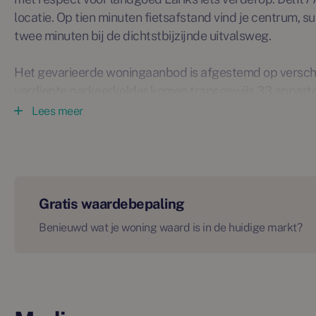
locatie. Op tien minuten fietsafstand vind je centrum, su
twee minuten bij de dichtstbijzijnde uitvalsweg.
Het gevarieerde woningaanbod is afgestemd op versch
verdiepte parkeerkelder komen trapsgewijs 33 apparte
vormt het gebouw één geheel met de groene omgeving. B
Lees meer
over. De houten gevels dragen bij aan een duurzame uit
groene hart van dit moderne pand.
Delft77. Dat is: modern wonen, zonder de hectiek van een
groen en stedelijke voorzieningen.
Gratis waardebepaling
Benieuwd wat je woning waard is in de huidige markt?
Benieuwd? Schrijf je in voor de nieuwsbrief op nieuwwo
lamberinknieuwbouw.nl.
*Getoonde afbeeldingen zijn ter inspiratie, hier kunnen