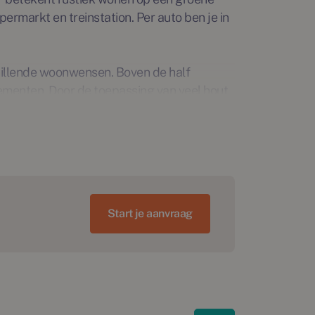
permarkt en treinstation. Per auto ben je in
illende woonwensen. Boven de half
menten. Door de toepassing van veel hout
innen en buiten lopen vloeiend in elkaar
straling. De open binnenruimte vormt het
 grote stad. Een prettige mix van rust,
Start je aanvraag
nennederland.nl of op
 geen rechten aan worden ontleent.