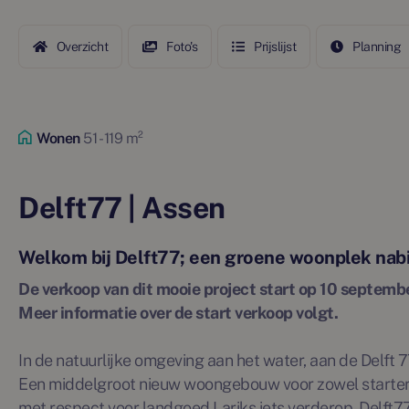
Overzicht
Foto's
Prijslijst
Planning
Wonen
51 - 119 m²
Delft77 | Assen
Welkom bij Delft77; een groene woonplek nabi
De verkoop van dit mooie project start op 10 septemb
Meer informatie over de start verkoop volgt.
In de natuurlijke omgeving aan het water, aan de Delft 7
Een middelgroot nieuw woongebouw voor zowel starters
met respect voor landgoed Lariks iets verderop. Delft