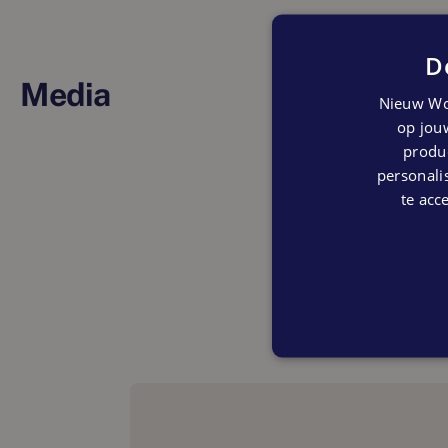
D
Media
Nieuw Wo
op jouw
produc
personalis
te acc