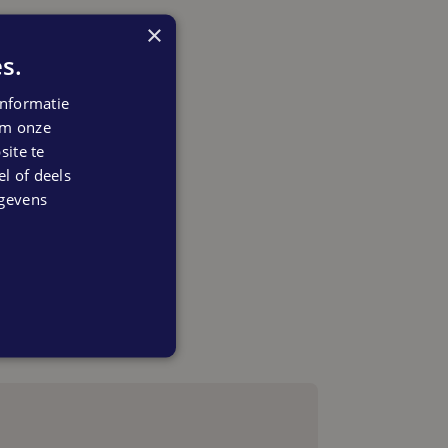
×
s.
nformatie
 om onze
ite te
el of deels
egevens