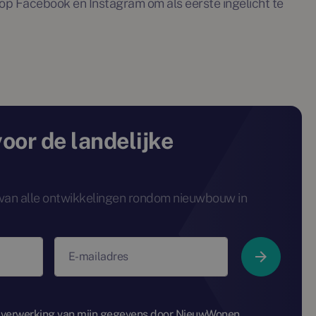
op Facebook en Instagram om als eerste ingelicht te
voor de landelijke
e van alle ontwikkelingen rondom nieuwbouw in
E-mailadres
 verwerking van mijn gegevens door NieuwWonen