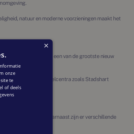
onomgeving.
aligheid, natuur en moderne voorzieningen maakt het
×
s.
hebbers. Het Bentwoud, een van de grootste nieuw
es.
nformatie
 om onze
n biedt uitgebreide winkelcentra zoals Stadshart
ite te
el of deels
egevens
tie en ontspanning. Daarnaast zijn er verschillende