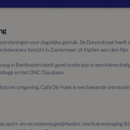
nruimte is. De nieuwbouwprojecten in Benthuizen spelen hi
ng
 voorzieningen voor dagelijks gemak. De Dorpsstraat heeft
 bewoners terecht in Zoetermeer of Alphen aan den Rijn.
g in Benthuizen biedt goed onderwijs in een kleinschalige
ollege en het ONC Clauslaan.
 dorp en omgeving. Café De Hoek is een bekende ontmoeting
se sport- en recreatiemogelijkheden. Voetbalvereniging BSC