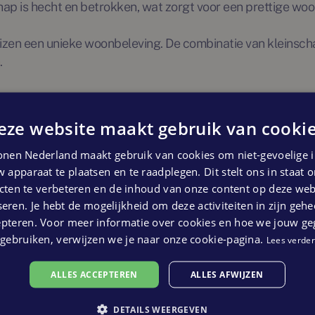
ap is hecht en betrokken, wat zorgt voor een prettige wo
uizen een unieke woonbeleving. De combinatie van kleinsch
.
onen met stadse gemakken
eze website maakt gebruik van cookie
 omgeving, met volop ruimte voor gezinnen en natuurlief
st het dorp en biedt talloze wandel-, fiets- en ruiterrout
nen Nederland maakt gebruik van cookies om niet-gevoelige i
 apparaat te plaatsen en te raadplegen. Dit stelt ons in staat
dbereik. Zoetermeer ligt op slechts enkele minuten rijden e
ten te verbeteren en de inhoud van onze content op deze webs
ld en Ayers Rock.
eren. Je hebt de mogelijkheid om deze activiteiten in zijn gehe
epteren. Voor meer informatie over cookies en hoe we jouw g
gebruiken, verwijzen we je naar onze cookie-pagina.
Lees verder
d-Holland. Het Bentwoud is een populaire plek voor recrea
ALLES ACCEPTEREN
ALLES AFWIJZEN
l voor liefhebbers van buitenactiviteiten.
DETAILS WEERGEVEN