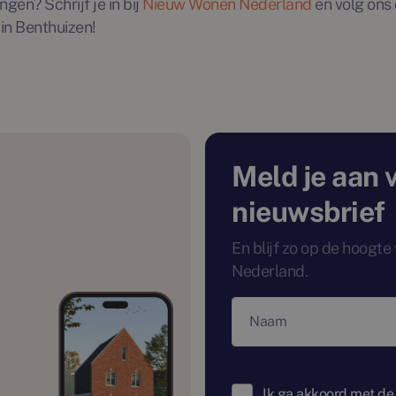
ngen? Schrijf je in bij
Nieuw Wonen Nederland
en volg ons 
in Benthuizen!
Meld je aan 
nieuwsbrief
En blijf zo op de hoogt
Nederland.
Naam
Ik ga akkoord met de