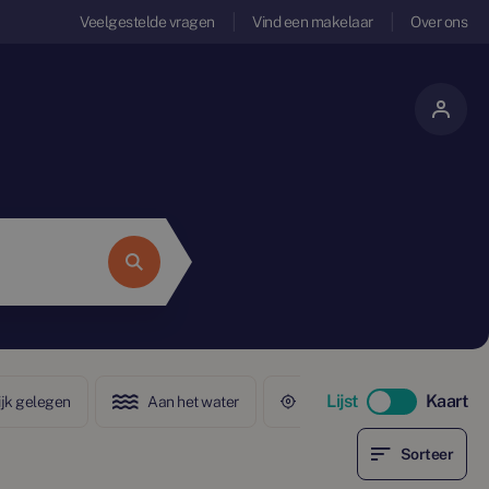
Veelgestelde vragen
Vind een makelaar
Over ons
Lijst
Kaart
ijk gelegen
Aan het water
In het centrum
Sorteer