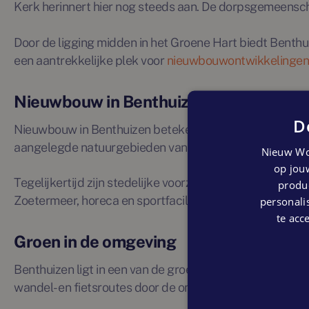
Kerk herinnert hier nog steeds aan. De dorpsgemeensch
Door de ligging midden in het Groene Hart biedt Benth
een aantrekkelijke plek voor
nieuwbouwontwikkelingen
Nieuwbouw in Benthuizen: landelijk w
D
Nieuwbouw in Benthuizen betekent wonen in een rustige
aangelegde natuurgebieden van Nederland, ligt direct naa
Nieuw Wo
op jouw
Tegelijkertijd zijn stedelijke voorzieningen binnen han
produc
Zoetermeer, horeca en sportfaciliteiten zoals SnowWor
personalis
te acc
Groen in de omgeving
Benthuizen ligt in een van de groenste gebieden van Zui
wandel- en fietsroutes door de omliggende polders, ideaa