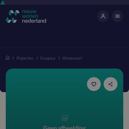
Projecten
Cruquius
Wickevoort