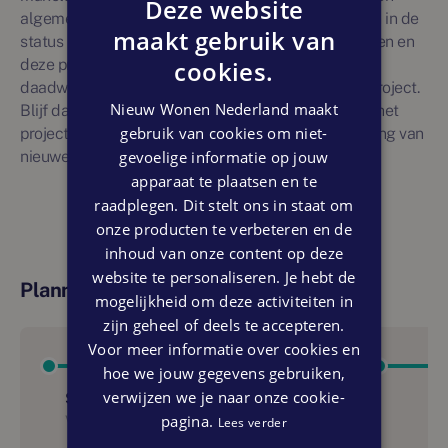
Deze website
algemene informatie gegeven. Nieuwbouwprojecten in de
maakt gebruik van
status 'toekomstig' zijn onderhevig aan veranderingen en
cookies.
deze projectvermelding is geen garantie voor
daadwerkelijke en ongewijzigde realisatie van het project.
Nieuw Wonen Nederland maakt
Blijf daarom op de hoogte van ontwikkelingen door het
gebruik van cookies om niet-
project te liken. U ontvangt dan via e-mail een melding van
gevoelige informatie op jouw
nieuwe ontwikkelingen.
apparaat te plaatsen en te
raadplegen. Dit stelt ons in staat om
onze producten te verbeteren en de
inhoud van onze content op deze
website te personaliseren. Je hebt de
Planning
mogelijkheid om deze activiteiten in
zijn geheel of deels te accepteren.
Voor meer informatie over cookies en
hoe we jouw gegevens gebruiken,
verwijzen we je naar onze cookie-
Start bouw
pagina.
Vierde kwartaal 2023
Lees verder