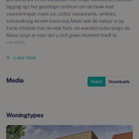
ligging ligt het gezellige centrum om de hoek met
voorzieningen zoals o.a. cafés/ restaurants, winkels,
schouwburg en een bioscoop. Maar ook de natuur is op
korte afstand met de vele fiets- en wandelroutes langs de
Maas zorgt er voor dat u zich geen moment hoeft te
vervelen.
De appartementen in het nieuwbouwproject aan de
Lees meer
Molenstraat worden duurzaam gebouwd en beschikken na
realisatie over een energielabel van A+++. Daarnaast
worden de woning afgewerkt met sanitair en tegelwerk en
Media
Foto's
Downloads
u ontvang een keukencheque zodat een droomkeuken kan
worden uitgezocht.
Bent u op zoek naar een modern appartement in het
centrum, op loopafstand van de dorpse voorzieningen? En
Woningtypes
wilt u tegelijkertijd genieten van het comfort van een
nieuwbouw appartement? Neem dan contact op met ons
kantoor in Cuijk door te mailen naar