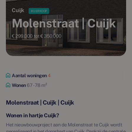
Cuijk
IN VERKOOP
Molenstraat | Cuijk
€ 299.000 tot € 350.000
Aantal woningen
4
Wonen
67 - 78 m²
Molenstraat | Cuijk | Cuijk
Wonen in hartje Cuijk?
Het nieuwbouwproject aan de Molenstraat te Cuijk wordt
gerealiseerd in het dorpshart van Cuijk. Dankzij de centrale