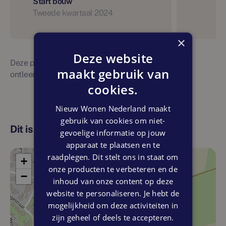
Start bouw
Tweede kwartaal 2024
×
Deze website
Deze planning is indicatief. Er kunnen geen rechten
maakt gebruik van
ontleend worden aan bovenstaande planning
cookies.
Nieuw Wonen Nederland maakt
gebruik van cookies om niet-
Dit is de locatie
gevoelige informatie op jouw
apparaat te plaatsen en te
raadplegen. Dit stelt ons in staat om
+
onze producten te verbeteren en de
−
inhoud van onze content op deze
website te personaliseren. Je hebt de
mogelijkheid om deze activiteiten in
zijn geheel of deels te accepteren.