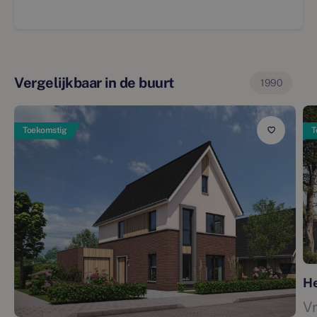
Vergelijkbaar in de buurt
1990
Toekomstig
T
He
V