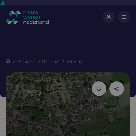
Projecten
Den Ham
De Beuk