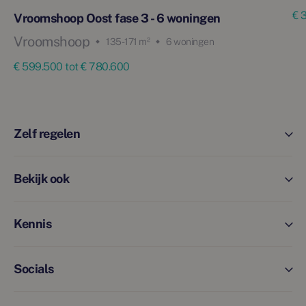
€ 
Vroomshoop Oost fase 3 - 6 woningen
Vroomshoop
135 - 171 m²
6 woningen
€ 599.500 tot € 780.600
Zelf regelen
Bekijk ook
Kennis
Socials