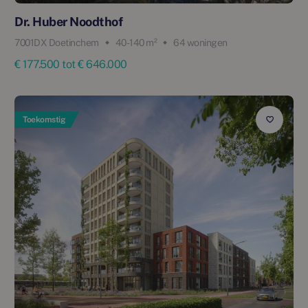
Dr. Huber Noodthof
7001DX Doetinchem
40 - 140 m²
64 woningen
€ 177.500 tot € 646.000
Toekomstig