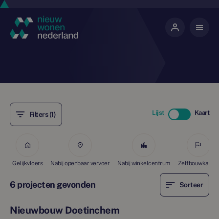
Lijst
Kaart
Filters (1)
Gelijkvloers
Nabij openbaar vervoer
Nabij winkelcentrum
Zelfbouwkavels
6 projecten gevonden
Sorteer
Nieuwbouw Doetinchem