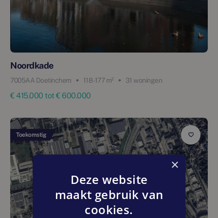
Noordkade
7005AA Doetinchem
118 - 177 m²
31 woningen
€ 415.000 tot € 600.000
Toekomstig
×
Deze website
maakt gebruik van
cookies.