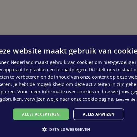
eze website maakt gebruik van cookie
Start oplevering
Derde kwartaal 2025
nen Nederland maakt gebruik van cookies om niet-gevoelige i
 apparaat te plaatsen en te raadplegen. Dit stelt ons in staat
 kunnen geen rechten ontleend worden aan bovenstaande pl
ten te verbeteren en de inhoud van onze content op deze webs
eren. Je hebt de mogelijkheid om deze activiteiten in zijn gehe
epteren. Voor meer informatie over cookies en hoe we jouw g
gebruiken, verwijzen we je naar onze cookie-pagina.
Lees verder
ALLES ACCEPTEREN
ALLES AFWIJZEN
DETAILS WEERGEVEN