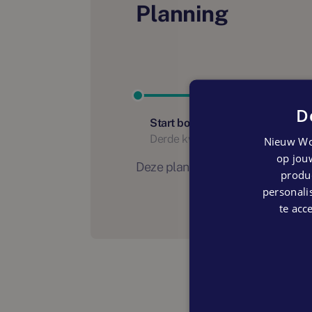
Planning
D
Start bouw
Derde kwartaal 2024
Nieuw Wo
op jouw
Deze planning is indicatief. Er
produc
personalis
te acc