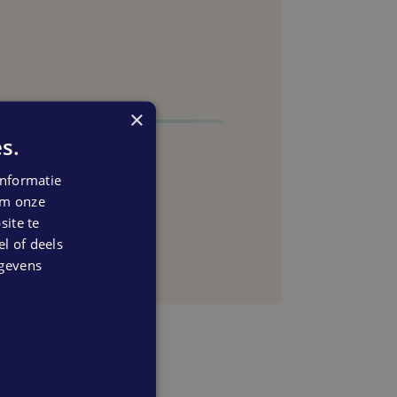
×
s.
nformatie
 om onze
anning
ite te
el of deels
egevens