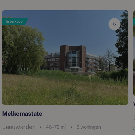
In verkoop
Melkemastate
Leeuwarden
46 - 79 m²
6 woningen