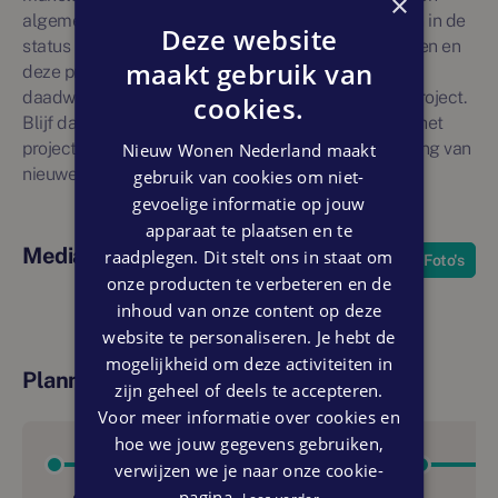
×
algemene informatie gegeven. Nieuwbouwprojecten in de
Deze website
status 'toekomstig' zijn onderhevig aan veranderingen en
maakt gebruik van
deze projectvermelding is geen garantie voor
daadwerkelijke en ongewijzigde realisatie van het project.
cookies.
Blijf daarom op de hoogte van ontwikkelingen door het
project te liken. U ontvangt dan via e-mail een melding van
Nieuw Wonen Nederland maakt
nieuwe ontwikkelingen.
gebruik van cookies om niet-
gevoelige informatie op jouw
apparaat te plaatsen en te
Media
raadplegen. Dit stelt ons in staat om
Foto's
onze producten te verbeteren en de
inhoud van onze content op deze
website te personaliseren. Je hebt de
mogelijkheid om deze activiteiten in
Planning
zijn geheel of deels te accepteren.
Voor meer informatie over cookies en
hoe we jouw gegevens gebruiken,
verwijzen we je naar onze cookie-
pagina.
Lees verder