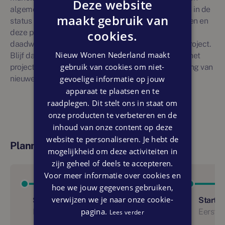
Deze website
algemene informatie gegeven. Nieuwbouwprojecten in de
maakt gebruik van
status 'toekomstig' zijn onderhevig aan veranderingen en
cookies.
deze projectvermelding is geen garantie voor
daadwerkelijke en ongewijzigde realisatie van het project.
Nieuw Wonen Nederland maakt
Blijf daarom op de hoogte van ontwikkelingen door het
gebruik van cookies om niet-
project te liken. U ontvangt dan via e-mail een melding van
gevoelige informatie op jouw
nieuwe ontwikkelingen.
apparaat te plaatsen en te
raadplegen. Dit stelt ons in staat om
onze producten te verbeteren en de
inhoud van onze content op deze
website te personaliseren. Je hebt de
Planning
mogelijkheid om deze activiteiten in
zijn geheel of deels te accepteren.
Voor meer informatie over cookies en
hoe we jouw gegevens gebruiken,
verwijzen we je naar onze cookie-
Start verkoop
Start 
pagina.
Nog niet bekend
Eerste 
Lees verder