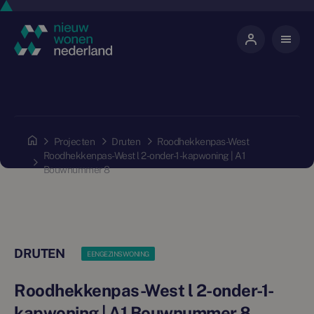
Projecten
Druten
Roodhekkenpas-West
Roodhekkenpas-West l 2-onder-1-kapwoning | A1
Bouwnummer 8
DRUTEN
EENGEZINSWONING
Roodhekkenpas-West l 2-onder-1-
kapwoning | A1 Bouwnummer 8