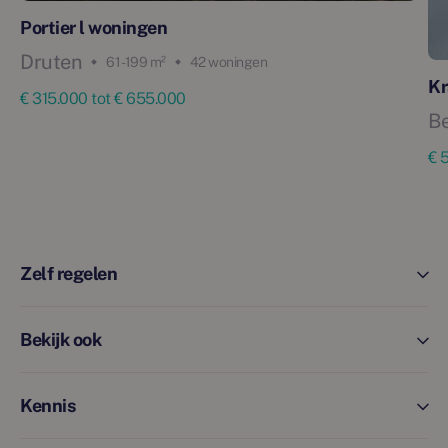
Portier l woningen
Druten
61 - 199 m²
42 woningen
Kr
€ 315.000 tot € 655.000
B
€ 
Zelf regelen
Bekijk ook
Kennis