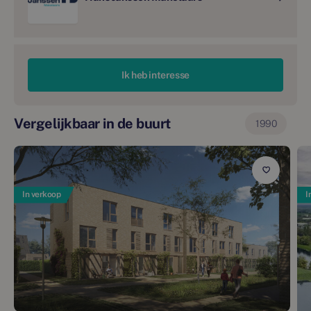
Ik heb interesse
Vergelijkbaar in de buurt
1990
In verkoop
I