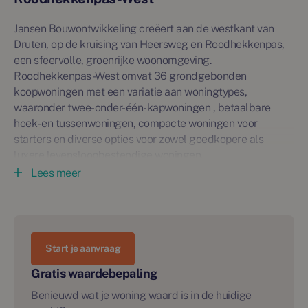
Jansen Bouwontwikkeling creëert aan de westkant van
Druten, op de kruising van Heersweg en Roodhekkenpas,
een sfeervolle, groenrijke woonomgeving.
Roodhekkenpas-West omvat 36 grondgebonden
koopwoningen met een variatie aan woningtypes,
waaronder twee-onder-één-kapwoningen , betaalbare
hoek- en tussenwoningen, compacte woningen voor
starters en diverse opties voor zowel goedkopere als
luxere levensloopbestendige woningen.
Lees meer
Type A1
Twee-onder-één-kapwoningen
• Twee-onder-één-kapwoning met Frans balkon tegenover
het Laakbos
Start je aanvraag
• Voorzien van aangebouwde gemetselde berging met
groen dak
Gratis waardebepaling
• Woonkamer aan de voorzijde en tuingerichte leefkeuken
Benieuwd wat je woning waard is in de huidige
• Standaard 3 slaapkamers op de eerste verdieping