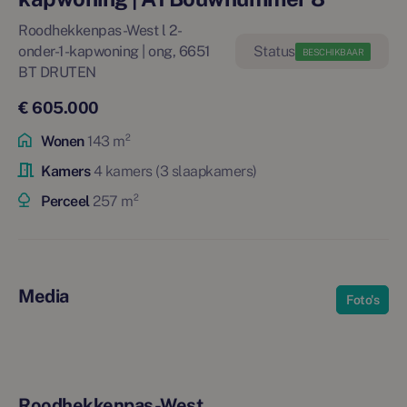
Roodhekkenpas-West l 2-
onder-1-kapwoning | ong, 6651
BESCHIKBAAR
BT DRUTEN
€ 605.000
Wonen
143 m²
Kamers
4 kamers (3 slaapkamers)
Perceel
257 m²
Media
Foto's
Roodhekkenpas-West