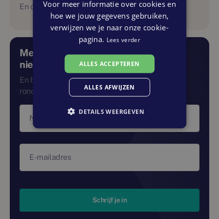
Voor meer informatie over cookies en
En ontdek altijd en overal het laatste aanbod.
hoe we jouw gegevens gebruiken,
verwijzen we je naar onze cookie-
pagina.
Lees verder
Meld je aan voor de landelijke
nieuwsbrief
ALLES ACCEPTEREN
En blijf zo op de hoogte van alle ontwikkelingen
ALLES AFWIJZEN
rondom nieuwbouw in Nederland.
DETAILS WEERGEVEN
Naam
E-mailadres
Schrijf je in