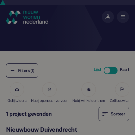
Lijst
Kaart
Filters (1)
Gelijkvloers
Nabij openbaar vervoer
Nabij winkelcentrum
Zelfbouwkavels
1 project gevonden
Sorteer
Nieuwbouw Duivendrecht