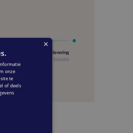
×
s.
Start oplevering
Nog niet bekend
nformatie
anning
 om onze
ite te
el of deels
egevens