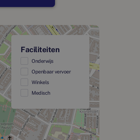
Faciliteiten
Onderwijs
Openbaar vervoer
Winkels
Medisch