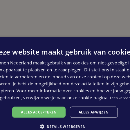
eze website maakt gebruik van cookie
Start bouw
Vierde kwartaal 2025
nen Nederland maakt gebruik van cookies om niet-gevoelige i
 kunnen geen rechten ontleend worden aan bovenstaande pl
 apparaat te plaatsen en te raadplegen. Dit stelt ons in staat
ten te verbeteren en de inhoud van onze content op deze webs
eren. Je hebt de mogelijkheid om deze activiteiten in zijn gehe
epteren. Voor meer informatie over cookies en hoe we jouw g
gebruiken, verwijzen we je naar onze cookie-pagina.
Lees verder
ALLES ACCEPTEREN
ALLES AFWIJZEN
DETAILS WEERGEVEN