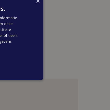
×
s.
nformatie
 om onze
ite te
el of deels
egevens