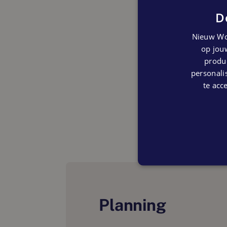
D
Nieuw Wo
op jouw
produc
personalis
te acc
Planning