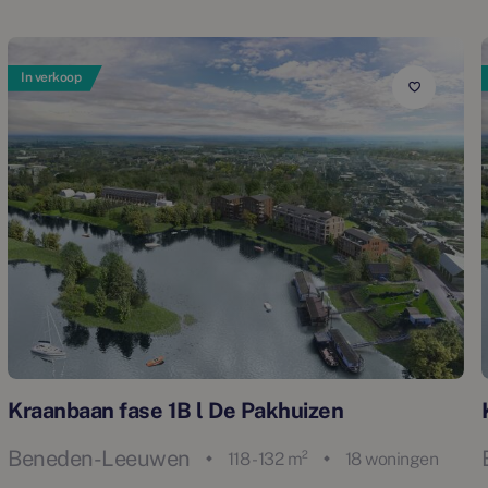
In verkoop
Kraanbaan fase 1B l De Pakhuizen
Beneden-Leeuwen
118 - 132 m²
18 woningen