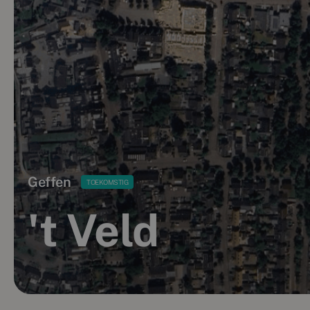
Geffen
TOEKOMSTIG
't Veld