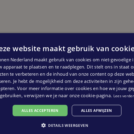
eze website maakt gebruik van cookie
Start bouw
nen Nederland maakt gebruik van cookies om niet-gevoelige i
Eerste kwartaal 2026
 apparaat te plaatsen en te raadplegen. Dit stelt ons in staat
 kunnen geen rechten ontleend worden aan bovenstaande pl
ten te verbeteren en de inhoud van onze content op deze webs
eren. Je hebt de mogelijkheid om deze activiteiten in zijn gehe
epteren. Voor meer informatie over cookies en hoe we jouw g
gebruiken, verwijzen we je naar onze cookie-pagina.
Lees verder
ALLES ACCEPTEREN
ALLES AFWIJZEN
DETAILS WEERGEVEN