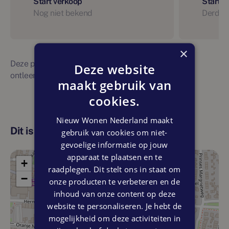
Start verkoop
Start 
Nog niet bekend
Derde 
×
Deze planning is indicatief. Er kunnen geen rechten
Deze website
ontleend worden aan bovenstaande planning
maakt gebruik van
cookies.
Nieuw Wonen Nederland maakt
Dit is de locatie
gebruik van cookies om niet-
gevoelige informatie op jouw
apparaat te plaatsen en te
+
raadplegen. Dit stelt ons in staat om
−
onze producten te verbeteren en de
inhoud van onze content op deze
website te personaliseren. Je hebt de
mogelijkheid om deze activiteiten in