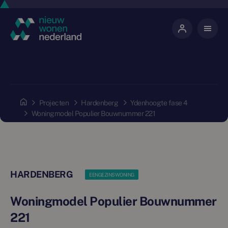
Projecten
Hardenberg
Ydenhoogte fase 4
Woningmodel Populier Bouwnummer 221
HARDENBERG
EENGEZINSWONING
Woningmodel Populier Bouwnummer
221