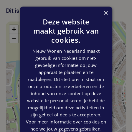
De zolder is een perfecte plek voor een speelruimte voor
de kinderen of voor extra bergruimte. Hier is de aansluiting
Dit is de locatie
×
voor de wasmachine en de technische installaties staan
Deze website
hier ook.
+
maakt gebruik van
OPTIEMOGELIJKHEDEN
−
cookies.
Wil je meer ruimte in de keuken voor bijvoorbeeld een mooi
kook eiland? Kies dan voor de optie van 1,20 of 2,40 meter
Nieuw Wonen Nederland maakt
verlenging. Deze optie kun je verder uitbreiden door
gebruik van cookies om niet-
bijvoorbeeld te kiezen voor openslaande tuindeuren. Zo
gevoelige informatie op jouw
geniet je nog meer van je tuin. Zo woon je precies zoals je
apparaat te plaatsen en te
wilt. Vanuit de woonkamer genieten van je tuin? Kies dan
raadplegen. Dit stelt ons in staat om
voor dubbele tuindeuren. Deze optie kun je verder
onze producten te verbeteren en de
uitbreiden door bijvoorbeeld te kiezen voor een 1,20 of 2,40
inhoud van onze content op deze
meter verlenging. Wij denken graag met je mee.
website te personaliseren. Je hebt de
mogelijkheid om deze activiteiten in
Deze duurzame woningen worden zéér compleet
zijn geheel of deels te accepteren.
opgeleverd inclusief:
Voor meer informatie over cookies en
- keukencheque
hoe we jouw gegevens gebruiken,
- badkamer en toilet met sanitair en tegelwerk