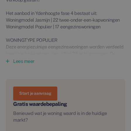
Het aanbod in Ydenhoogte fase 4 bestaat uit:
Woningmodel Jasmijn | 22 twee-onder-een-kapwoningen
Woningmodel Populier | 17 eengezinswoningen
WONINGTYPE POPULIER
Deze energiezuinige eengezinswoningen worden verdeeld
over drie blokken van vier, vijf en 23 acht woningen. De
ruimte is slim en verrassend efficiënt ingedeeld, zodat elk
Lees meer
hoekje optimaal wordt benut. In de achtertuin staat een
houten berging, perfect voor het opbergen van je
tuingereedschap en fietsen. Met een woonoppervlakte van
ongeveer 92 m² tot 144 m2 en kavels variërend van circa
Start je aanvraag
112 m² tot 347 m², bieden deze woningen alle ruimte die je
nodig hebt.
Gratis waardebepaling
Benieuwd wat je woning waard is in de huidige
De hoekwoning van model Populier biedt talloze
markt?
mogelijkheden. Met een breedte van 5,64 tot 6,24 meter
en een diepte van 8,94 tot 10,14 meter, is deze woning