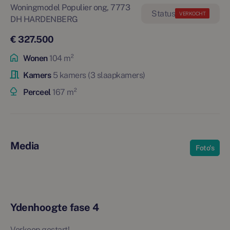
Woningmodel Populier ong, 7773
VERKOCHT
DH HARDENBERG
€ 327.500
Wonen
104 m²
Kamers
5 kamers (3 slaapkamers)
Perceel
167 m²
Media
Foto's
Ydenhoogte fase 4
Verkoop gestart!