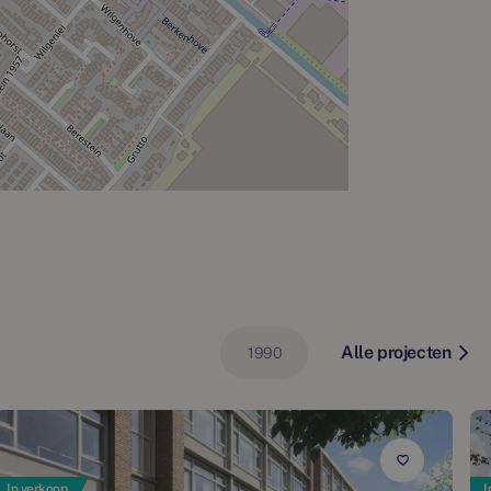
Alle projecten
1990
In verkoop
I