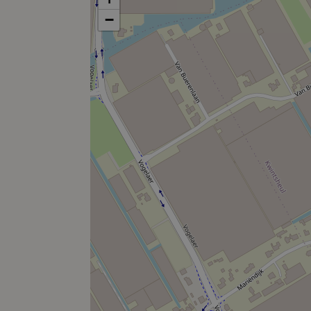
aanbod. Ten aanzien van de juistheid van de vermelde 
−
en haar opdrachtgever geen aansprakelijkheid worden
informatie enig recht worden ontleend.