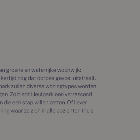
een groene en waterrijke woonwijk:
kertijd nog dat dorpse gevoel uitstraalt.
park zullen diverse woningtypes worden
gen. Zo biedt Heulpark een verrassend
 die een stap willen zetten. Of liever
ng waar ze zich in alle opzichten thuis
mbes bestaande uit 10 twee-onder-een-