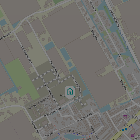
informatie kan door de verkopend makelaar
 aanvaard, noch kan aan de vermelde