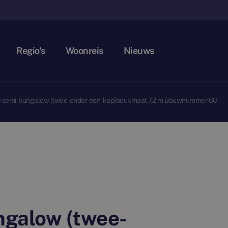
Regio's
Woonreis
Nieuws
e semi-bungalow (twee-onder-een-kap)beukmaat 7,2 m Bouwnummer 60
ngalow (twee-