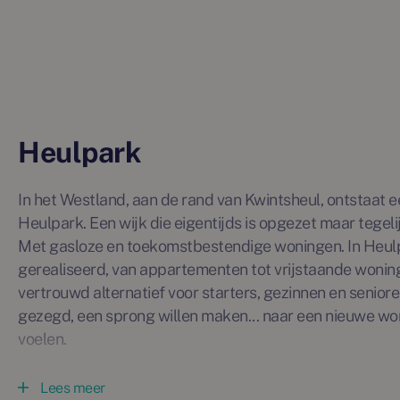
Heulpark
In het Westland, aan de rand van Kwintsheul, ontstaat 
Heulpark. Een wijk die eigentijds is opgezet maar tegelij
Met gasloze en toekomstbestendige woningen. In Heul
gerealiseerd, van appartementen tot vrijstaande wonin
vertrouwd alternatief voor starters, gezinnen en senioren
gezegd, een sprong willen maken... naar een nieuwe woni
voelen.
Heulpark fase 2 omvat 22 woningen uit het buurtje Kli
Lees meer