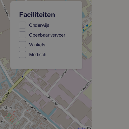
Faciliteiten
Onderwijs
Openbaar vervoer
Winkels
Medisch