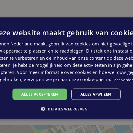
 162 m² GBO met een beukmaat van 5,4 m
wordt standaard uitgevoerd met een
vloer op de begane grond en eerste
bouw
eze website maakt gebruik van cookie
2 eigen parkeerplaatsen op het mandelig
nen Nederland maakt gebruik van cookies om niet-gevoelige i
 apparaat te plaatsen en te raadplegen. Dit stelt ons in staat
)
ten te verbeteren en de inhoud van onze content op deze webs
akelaar
eren. Je hebt de mogelijkheid om deze activiteiten in zijn gehe
epteren. Voor meer informatie over cookies en hoe we jouw g
gebruiken, verwijzen we je naar onze cookie-pagina.
Lees verder
tage en zolder (totaal 4 stuks)
ALLES ACCEPTEREN
ALLES AFWIJZEN
in voor een van de laatste bouwnummers via
DETAILS WEERGEVEN
4-225055!
r geadresseerde bestemd en niet bedoeld als