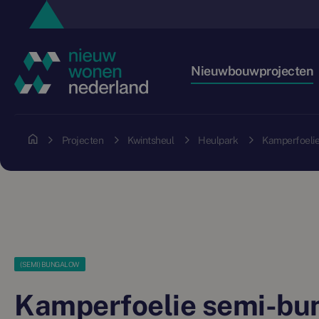
Nieuwbouwprojecten
Projecten
Kwintsheul
Heulpark
Kamperfoeli
(SEMI) BUNGALOW
Kamperfoelie semi-bu