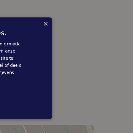
×
s.
nformatie
 om onze
ite te
el of deels
egevens