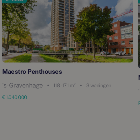
Maestro Penthouses
's-Gravenhage
118 - 171 m²
3 woningen
€ 1.040.000