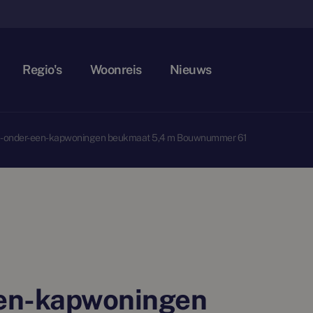
Regio's
Woonreis
Nieuws
e-onder-een-kapwoningen beukmaat 5,4 m Bouwnummer 61
en-kapwoningen