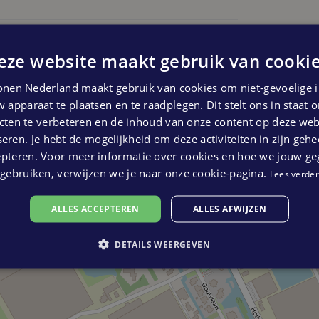
wordt standaard uitgevoerd met een
vloer op de begane grond en eerste
bouw
2 eigen parkeerplaatsen op het mandelig
eze website maakt gebruik van cookie
nen Nederland maakt gebruik van cookies om niet-gevoelige i
)
 apparaat te plaatsen en te raadplegen. Dit stelt ons in staat
akelaar
ten te verbeteren en de inhoud van onze content op deze webs
eren. Je hebt de mogelijkheid om deze activiteiten in zijn gehe
epteren. Voor meer informatie over cookies en hoe we jouw g
gebruiken, verwijzen we je naar onze cookie-pagina.
Lees verder
tage en zolder (totaal 4 stuks)
ALLES ACCEPTEREN
ALLES AFWIJZEN
in voor een van de laatste bouwnummers via
DETAILS WEERGEVEN
4-225055!
r geadresseerde bestemd en niet bedoeld als
informatie kan door de verkopend makelaar