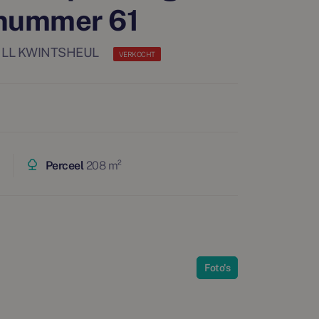
nummer 61
95 LL KWINTSHEUL
VERKOCHT
Perceel
208 m²
Foto's