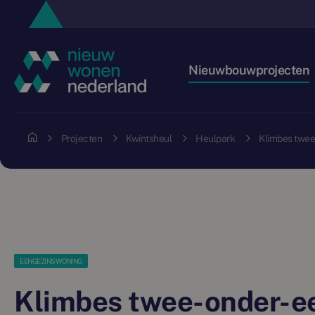
Nieuwbouwprojecten
Projecten
Kwintsheul
Heulpark
Klimbes twe
EENGEZINSWONING
Klimbes twee-onder-e