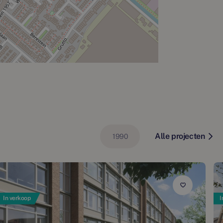
Alle projecten
1990
In verkoop
I