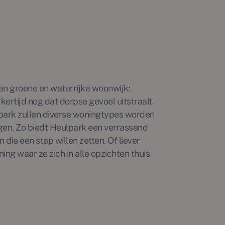
een groene en waterrijke woonwijk:
kertijd nog dat dorpse gevoel uitstraalt.
park zullen diverse woningtypes worden
gen. Zo biedt Heulpark een verrassend
 die een stap willen zetten. Of liever
ng waar ze zich in alle opzichten thuis
mbes bestaande uit 10 twee-onder-een-
ibungalows in het buurtje Kamperfoelie.