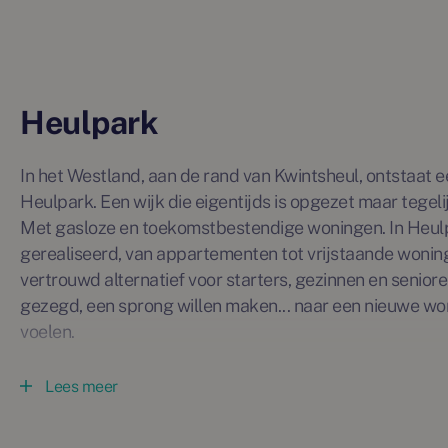
Heulpark
In het Westland, aan de rand van Kwintsheul, ontstaat 
Heulpark. Een wijk die eigentijds is opgezet maar tegelij
Met gasloze en toekomstbestendige woningen. In Heul
gerealiseerd, van appartementen tot vrijstaande wonin
vertrouwd alternatief voor starters, gezinnen en senioren
gezegd, een sprong willen maken... naar een nieuwe woni
voelen.
Heulpark fase 2 omvat 22 woningen uit het buurtje Kli
Lees meer
kapwoningen en 12 beneden- & bovenwoningen en 7 sem
Wordt Heulpark jouw nieuwe thuis?