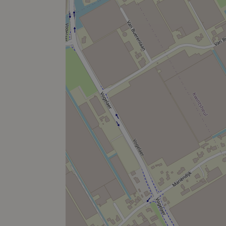
en haar opdrachtgever geen aansprakelijkheid worden
informatie enig recht worden ontleend.