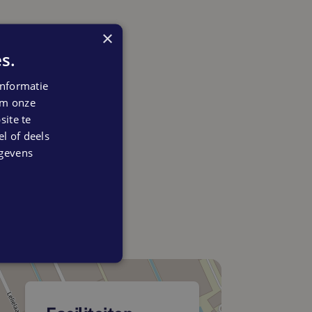
×
s.
nformatie
 om onze
ite te
el of deels
egevens