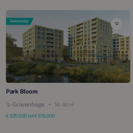
Toekomstig
Park Bloom
's-Gravenhage
50 - 92 m²
€ 325.000 tot € 615.000