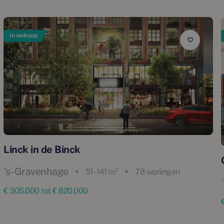
In verkoop
Linck in de Binck
's-Gravenhage
51 - 141 m²
78 woningen
€ 305.000 tot € 820.000