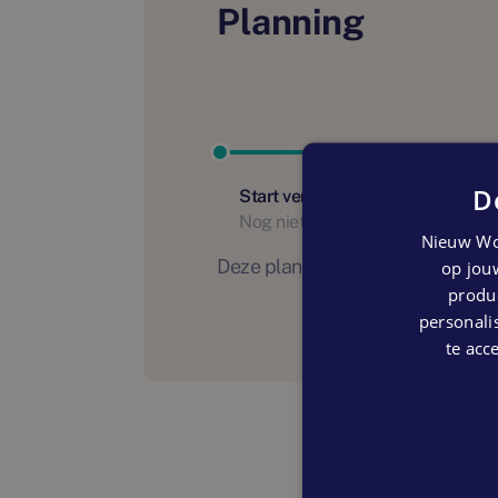
Planning
D
Start verkoop
Nog niet bekend
Nieuw Wo
Deze planning is indicatief. Er
op jouw
produc
personalis
te acc