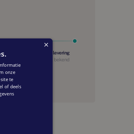
×
s.
Start oplevering
Nog niet bekend
nformatie
anning
 om onze
ite te
el of deels
egevens