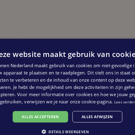
eze website maakt gebruik van cookie
Start bouw
Vierde kwartaal 2024
nen Nederland maakt gebruik van cookies om niet-gevoelige i
 kunnen geen rechten ontleend worden aan bovenstaande pl
 apparaat te plaatsen en te raadplegen. Dit stelt ons in staat
ten te verbeteren en de inhoud van onze content op deze webs
eren. Je hebt de mogelijkheid om deze activiteiten in zijn gehe
epteren. Voor meer informatie over cookies en hoe we jouw g
gebruiken, verwijzen we je naar onze cookie-pagina.
Lees verder
ALLES ACCEPTEREN
ALLES AFWIJZEN
DETAILS WEERGEVEN