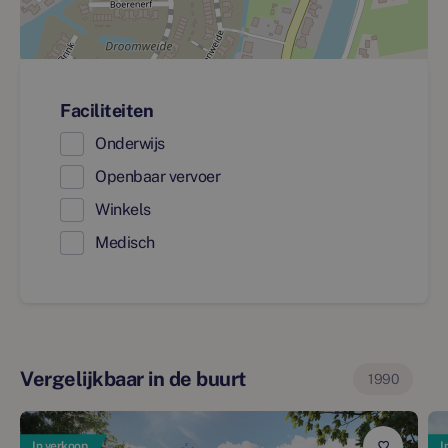
Faciliteiten
Onderwijs
Openbaar vervoer
Winkels
Medisch
Vergelijkbaar in de buurt
1990
In verkoop
I