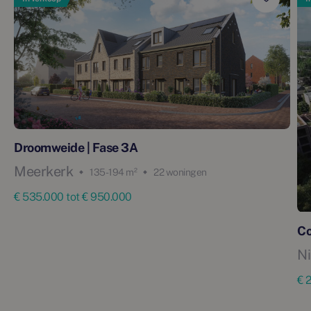
Droomweide | Fase 3A
Meerkerk
135 - 194 m²
22 woningen
€ 535.000 tot € 950.000
C
N
€ 