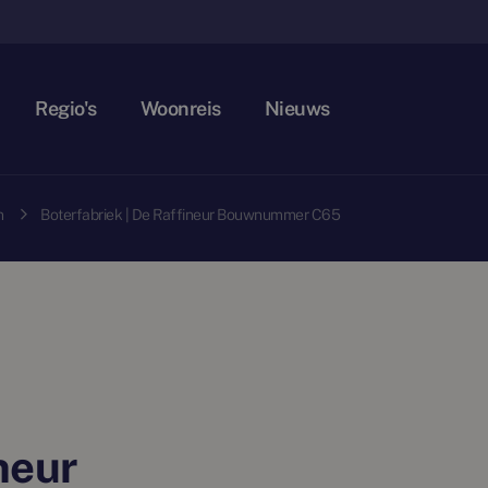
Regio's
Woonreis
Nieuws
n
Boterfabriek | De Raffineur Bouwnummer C65
neur