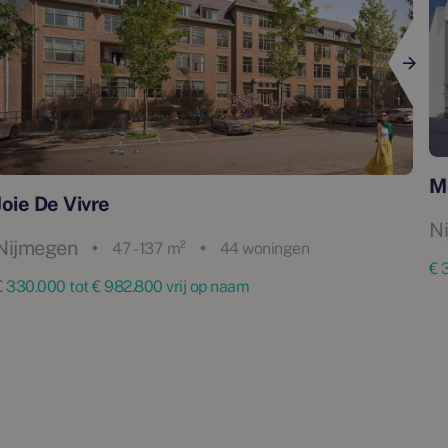
M
Joie De Vivre
N
Nijmegen
47 - 137 m²
44 woningen
€ 
€ 330.000 tot € 982.800 vrij op naam