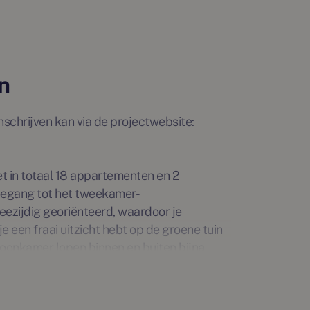
n
nschrijven kan via de projectwebsite:
t in totaal 18 appartementen en 2
toegang tot het tweekamer-
ezijdig georiënteerd, waardoor je
 een fraai uitzicht hebt op de groene tuin
woonkamer lopen binnen en buiten bijna
t oosten – ideaal voor een rustige ochtend
gankelijk vanuit de slaapkamer, wat zorgt