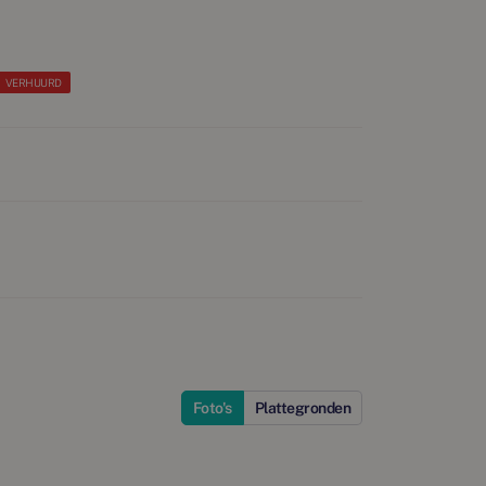
VERHUURD
Foto's
Plattegronden