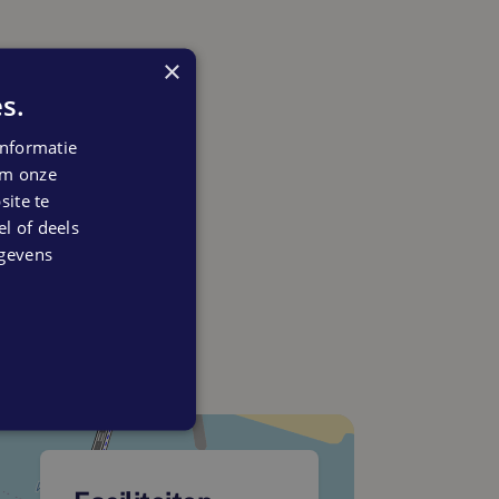
×
s.
nformatie
 om onze
ite te
el of deels
egevens