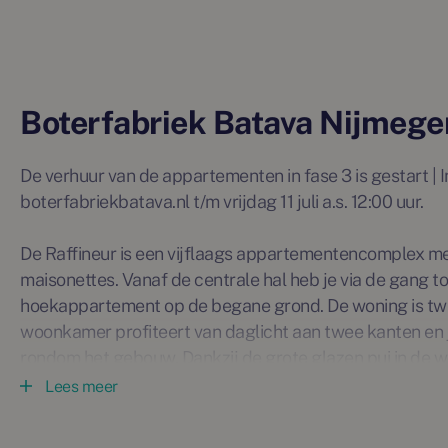
Boterfabriek Batava Nijmege
De verhuur van de appartementen in fase 3 is gestart | I
boterfabriekbatava.nl t/m vrijdag 11 juli a.s. 12:00 uur.
De Raffineur is een vijflaags appartementencomplex me
maisonettes. Vanaf de centrale hal heb je via de gang 
hoekappartement op de begane grond. De woning is twe
woonkamer profiteert van daglicht aan twee kanten en je
rondom het gebouw. Dankzij de grote glazen pui in de 
naadloos in elkaar over. De privé buitenruimte ligt op he
Lees meer
met een kop koffie in de zon. De badkamer is direct toe
voor een comfortabel en luxe woongevoel.