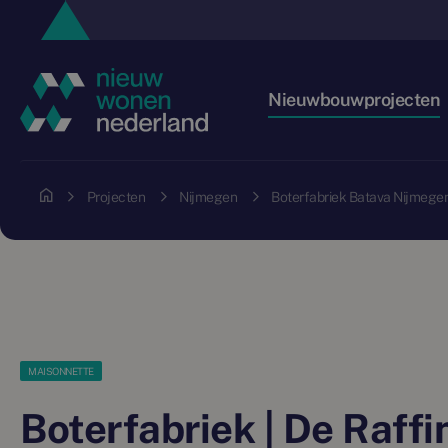
Nieuwbouwprojecten
Projecten
Nijmegen
Boterfabriek Batava Nijmege
MAISONNETTE
Boterfabriek | De Raffi