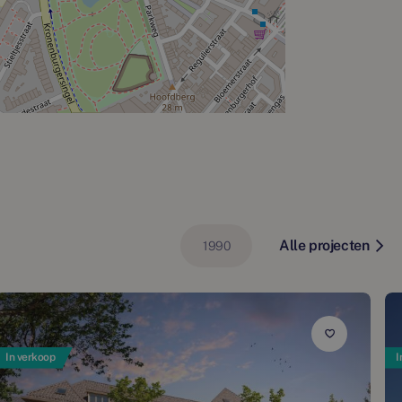
Alle projecten
1990
In verkoop
I