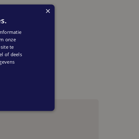
×
s.
nformatie
 om onze
ite te
el of deels
egevens