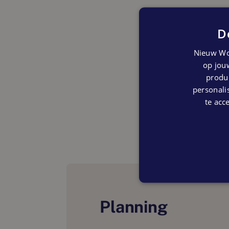
D
Nieuw Wo
op jouw
produc
personalis
te acc
Planning