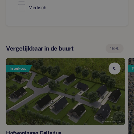
Medisch
Vergelijkbaar in de buurt
1990
In verkoop
T
Hofwoningen Cellarius