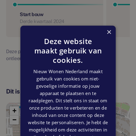
Start bouw
Derde kwartaal 2024
×
Deze website
maakt gebruik van
Deze planning is indicatief. Er kunnen geen rechten
cookies.
ontleend worden aan bovenstaande planning
Nieuw Wonen Nederland maakt
gebruik van cookies om niet-
gevoelige informatie op jouw
Dit is de locatie
apparaat te plaatsen en te
raadplegen. Dit stelt ons in staat om
onze producten te verbeteren en de
+
inhoud van onze content op deze
−
website te personaliseren. Je hebt de
mogelijkheid om deze activiteiten in