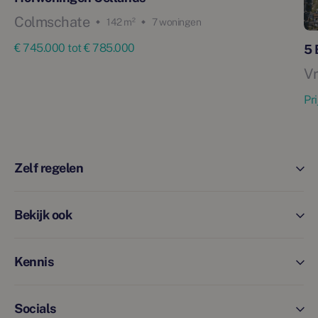
Colmschate
142 m²
7 woningen
€ 745.000 tot € 785.000
5 
V
Pr
Zelf regelen
Bekijk ook
Kennis
Socials