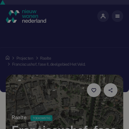
Projecten
Raalte
Franciscushof, fase II, deelgebied Het Veld.
Raalte
TOEKOMSTIG