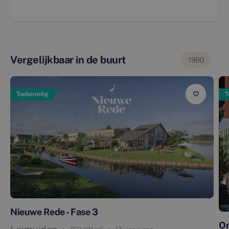
Vergelijkbaar in de buurt
1990
Toekomstig
T
Nieuwe Rede - Fase 3
On