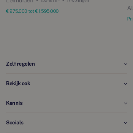
Leimuiden
152 - 181 m²
17 woningen
Al
€ 975.000 tot € 1.595.000
Pr
Zelf regelen
Bekijk ook
Kennis
Socials