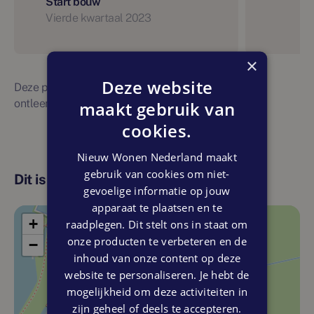
Start bouw
Vierde kwartaal 2023
×
Deze website
Deze planning is indicatief. Er kunnen geen rechten
ontleend worden aan bovenstaande planning
maakt gebruik van
cookies.
Nieuw Wonen Nederland maakt
gebruik van cookies om niet-
Dit is de locatie
gevoelige informatie op jouw
apparaat te plaatsen en te
+
raadplegen. Dit stelt ons in staat om
onze producten te verbeteren en de
−
inhoud van onze content op deze
website te personaliseren. Je hebt de
mogelijkheid om deze activiteiten in
zijn geheel of deels te accepteren.