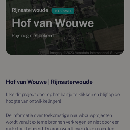
Rijnsaterwoude
TOEKOMSTIG
Hof van Wouwe
Prijs nog niet bekend
Hof van Wouwe | Rijnsaterwoude
Like dit project door op het hartje te klikken en blijf op de
hoogte van ontwikkelingen!
De informatie over toekomstige nieuwbouwprojecten
wordt vanuit externe bronnen verkregen en niet door een
makelaar beheerd. Daarom wordt over deze projecten