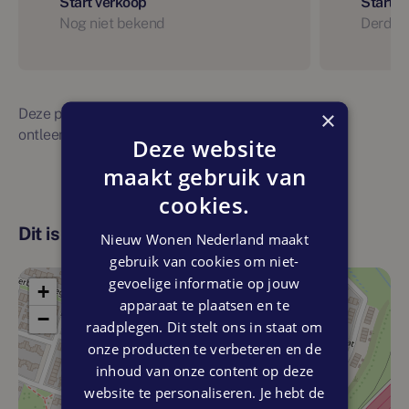
Start verkoop
Start 
Nog niet bekend
Derde 
Deze planning is indicatief. Er kunnen geen rechten
×
ontleend worden aan bovenstaande planning
Deze website
maakt gebruik van
cookies.
Dit is de locatie
Nieuw Wonen Nederland maakt
gebruik van cookies om niet-
gevoelige informatie op jouw
+
apparaat te plaatsen en te
−
raadplegen. Dit stelt ons in staat om
onze producten te verbeteren en de
inhoud van onze content op deze
website te personaliseren. Je hebt de