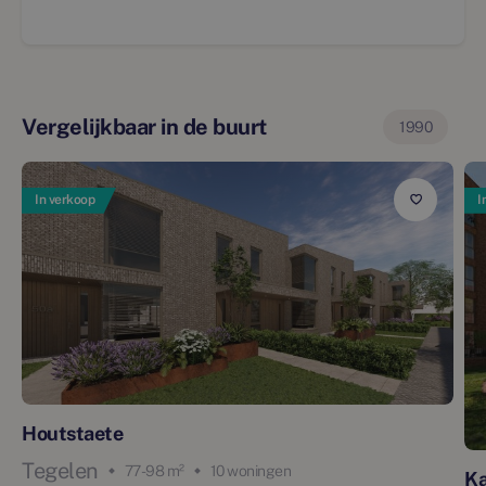
Vergelijkbaar in de buurt
1990
In verkoop
I
Houtstaete
Tegelen
77 - 98 m²
10 woningen
Ka