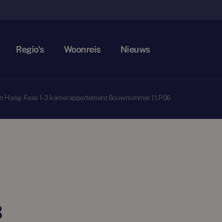
Regio's
Woonreis
Nieuws
n Haag - Fase 1 - 3 kamerappartement Bouwnummer 11.P.06
3