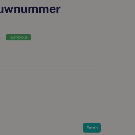
ouwnummer
E
INGETROKKEN
Foto's