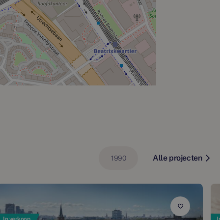
Alle projecten
1990
In verkoop
I