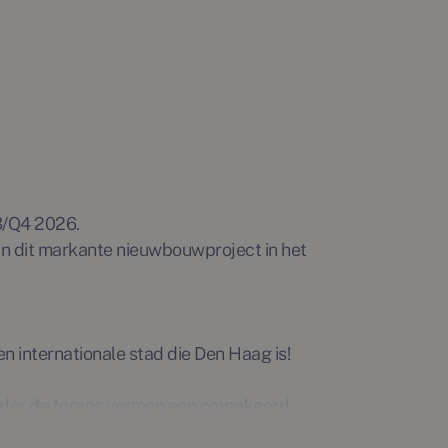
3/Q4 2026.
n dit markante nieuwbouwproject in het
n internationale stad die Den Haag is!
nder de torens vormen een omgekeerd
n de Mens worden getoond. Deze ruimte is