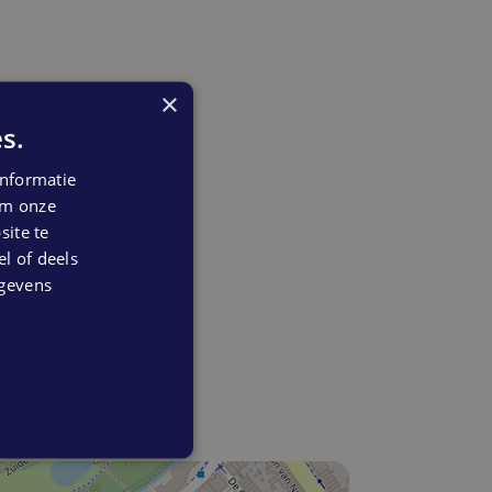
×
s.
nformatie
 om onze
ite te
el of deels
egevens