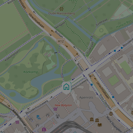
e vallei’. Dit middelhoge deel van het
chikken de appartementen elk over een
aarnaast is er ook een gemeenschappelijke
jk leven krijgt hier een nieuwe dimensie. Met
an het park beneden naar uw woning toe.
deel uit van de gezellige stadse
n restaurants in de directe omgeving. U kunt
ist een lange lunch met vrienden. In de
p koffie in de hand van de voorbijgangers
ppartement kijkt u heel ontspannen uit over
che Koekamp vlakbij tot aan de
ite: www KJdenhaag nl