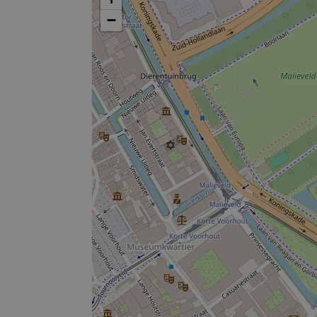
Groene Vallei
−
KJ heeft een breed scala aan appartementen in de ‘groen
gebouw verbindt de twee hoge torens van KJ. Hier bes
eigen dakterras/daktuin met ruimte voor veel groen. D
daktuin, uiteraard voor residents only. Het grootstedeli
de groene daktuinen en -terrassen haalt KJ het groen v
In de appartementen in de voet van het gebouw maakt u 
levendigheid. Er zijn diverse boetiekjes, lunchtentjes e
er terecht voor een snelle lunch met zakenrelaties of ju
zomer geniet u bij het Stadspaviljoen met een goede ko
die zich naar het Centraal Station haasten. Vanuit uw a
het uitgestrekte nieuwe groene park. Vanaf de historis
Scheveningse bosjes in de verte.
U kunt meer informatie terugvinden op de projectwebs