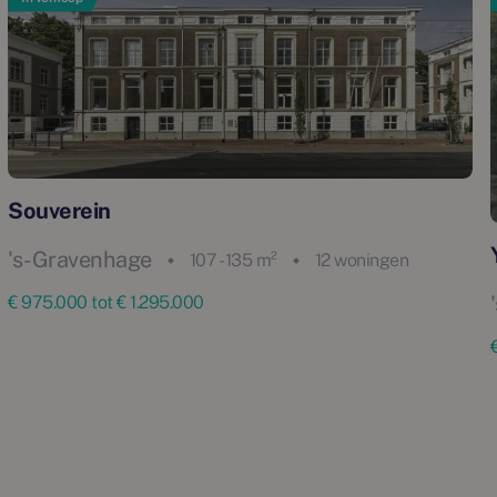
Souverein
's-Gravenhage
107 - 135 m²
12 woningen
€ 975.000 tot € 1.295.000