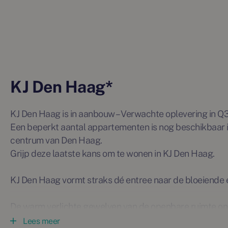
KJ Den Haag*
KJ Den Haag is in aanbouw – Verwachte oplevering in Q
Een beperkt aantal appartementen is nog beschikbaar i
centrum van Den Haag.
Grijp deze laatste kans om te wonen in KJ Den Haag.
KJ Den Haag vormt straks dé entree naar de bloeiende e
De warm verlichte gewelven van de openbare ruimte o
duinlandschap waarop straks de Universele Rechten va
Lees meer