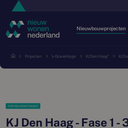
Nieuwbouwprojecten
Projecten
's-Gravenhage
KJ Den Haag*
KJ De
PORTIEKAPPARTEMENT
KJ Den Haag - Fase 1 - 