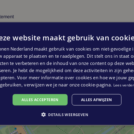
. Zo ontstaat er een fraaie groene loper
tement
bouw
oog in KJ geniet u van een fenomenaal
eze website maakt gebruik van cookie
esdag met Scheveningen en een
lt u zich al snel on top of the world.
nen Nederland maakt gebruik van cookies om niet-gevoelige i
gint hier letterlijk aan uw voeten. Den
 apparaat te plaatsen en te raadplegen. Dit stelt ons in staat
ten te verbeteren en de inhoud van onze content op deze webs
ste opstap naar Brussel, Parijs en Londen.
eren. Je hebt de mogelijkheid om deze activiteiten in zijn gehe
epteren. Voor meer informatie over cookies en hoe we jouw g
gebruiken, verwijzen we je naar onze cookie-pagina.
Lees verder
 van Den Haag zullen sieren. De Toren Oost
r vooruitgeschoven richting de Koekamp. De
ALLES ACCEPTEREN
ALLES AFWIJZEN
 de begane grond. U vindt er appartementen
chten richting Delft en Rotterdam of
DETAILS WEERGEVEN
en allemaal een buitenruimte en worden
n.