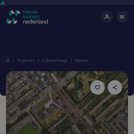
Projecten
's-Gravenhage
Meleco