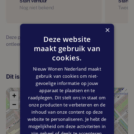
Start verhuur
Start 
Nog niet bekend
Tweede
×
Deze website
Deze planning is indicatief. Er kunnen geen rechten
ontleend worden aan bovenstaande planning
maakt gebruik van
cookies.
Nieuw Wonen Nederland maakt
gebruik van cookies om niet-
Dit is de locatie
gevoelige informatie op jouw
apparaat te plaatsen en te
+
raadplegen. Dit stelt ons in staat om
−
onze producten te verbeteren en de
inhoud van onze content op deze
website te personaliseren. Je hebt de
mogelijkheid om deze activiteiten in
zijn geheel of deels te accepteren.