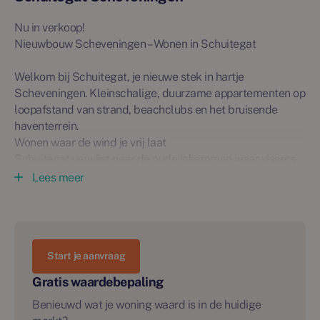
Nu in verkoop!
Nieuwbouw Scheveningen – Wonen in Schuitegat
Welkom bij Schuitegat, je nieuwe stek in hartje
Scheveningen. Kleinschalige, duurzame appartementen op
loopafstand van strand, beachclubs en het bruisende
haventerrein.
Wonen waar de wind je vrij laat
Schuitegat verwijst naar de oude inhammen waar vissers
hun bootjes veilig aanmeerden. Vandaag betekent het:
Lees meer
licht, lucht en korte routes naar alles wat Scheveningen zo
fijn maakt. Je woont hier praktisch aan zee, maar mét de
stad en horeca om de hoek.
Start je aanvraag
Het aanbod in één oogopslag
• 12 appartementen aan de Treilerweg (ongeveer 50–70 m²)
Gratis waardebepaling
• 1 commerciële ruimte aan de straatzijde.
Benieuwd wat je woning waard is in de huidige
• 23 appartementen aan de Korbootstraat (ongeveer 54–