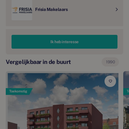
Frisia Makelaars
Ik heb interesse
Vergelijkbaar in de buurt
1990
Toekomstig
T