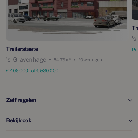
Th
's
Treilerstaete
Pr
's-Gravenhage
54 - 73 m²
20 woningen
€ 406.000 tot € 530.000
Zelf regelen
Bekijk ook