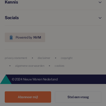
Kennis
Socials
Powered by
NVM
privacy statement
disclaimer
copyright
algemene voorwaarden
cookies
© 2024 Nieuw Wonen Nederland
Abonneer mij!
Stel een vraag