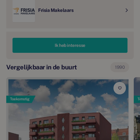
Frisia Makelaars
Ik heb interesse
Vergelijkbaar in de buurt
1990
Toekomstig
T