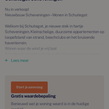
Nu in verkoop!
Nieuwbouw Scheveningen – Wonen in Schuitegat
Welkom bij Schuitegat, je nieuwe stek in hartje
Scheveningen. Kleinschalige, duurzame appartementen op
loopafstand van strand, beachclubs en het bruisende
haventerrein.
Wonen waar de wind je vrij laat
Schuitegat verwijst naar de oude inhammen waar vissers
hun bootjes veilig aanmeerden. Vandaag betekent het:
Lees meer
licht, lucht en korte routes naar alles wat Scheveningen zo
fijn maakt. Je woont hier praktisch aan zee, maar mét de
stad en horeca om de hoek.
Start je aanvraag
Het aanbod in één oogopslag
• 12 appartementen aan de Treilerweg (ongeveer 50–70 m²)
Gratis waardebepaling
• 1 commerciële ruimte aan de straatzijde.
Benieuwd wat je woning waard is in de huidige
• 23 appartementen aan de Korbootstraat (ongeveer 54–