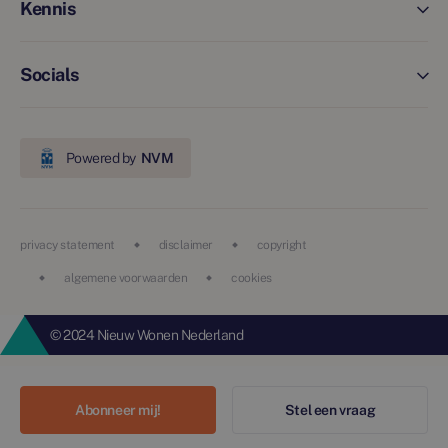
Kennis
Socials
Powered by
NVM
privacy statement
disclaimer
copyright
algemene voorwaarden
cookies
© 2024 Nieuw Wonen Nederland
Abonneer mij!
Stel een vraag