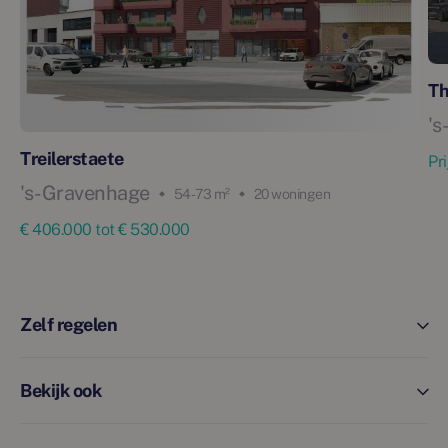
Th
's
Treilerstaete
Pr
's-Gravenhage
54 - 73 m²
20 woningen
€ 406.000 tot € 530.000
Zelf regelen
Bekijk ook