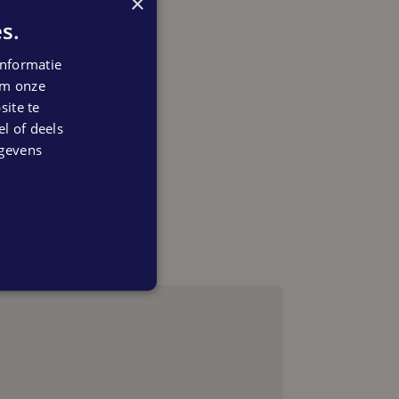
×
s.
nformatie
 om onze
ite te
el of deels
egevens