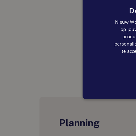
D
Nieuw Wo
op jouw
produc
personalis
te acc
Planning