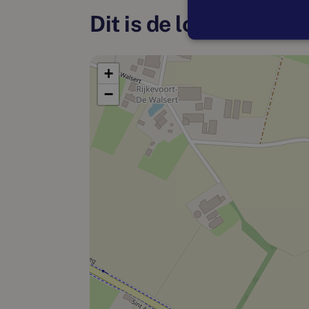
Dit is de locatie
+
−