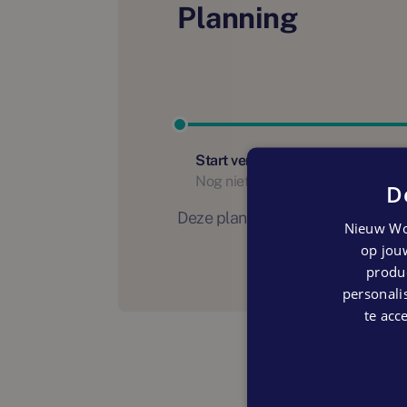
Planning
Start verkoop
Nog niet bekend
D
Deze planning is indicatief. Er
Nieuw Wo
op jouw
produc
personalis
te acc