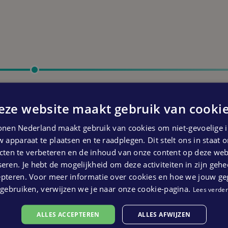
Start bouw
Eerste kwartaal 2025
eze website maakt gebruik van cookie
 kunnen geen rechten ontleend worden aan bovenstaande pl
nen Nederland maakt gebruik van cookies om niet-gevoelige i
 apparaat te plaatsen en te raadplegen. Dit stelt ons in staat
ten te verbeteren en de inhoud van onze content op deze webs
eren. Je hebt de mogelijkheid om deze activiteiten in zijn gehe
epteren. Voor meer informatie over cookies en hoe we jouw g
gebruiken, verwijzen we je naar onze cookie-pagina.
Lees verder
ALLES ACCEPTEREN
ALLES AFWIJZEN