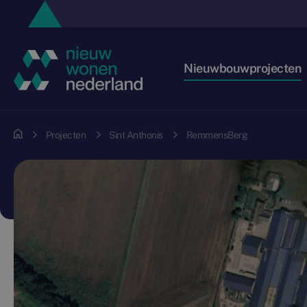
Nieuwbouwprojecten
Projecten
Sint Anthonis
RemmensBerg