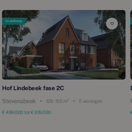
In verkoop
Hof Lindebeek fase 2C
Stevensbeek
128 - 155 m²
5 woningen
€ 499.000 tot € 619.000