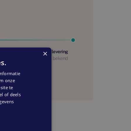
×
Start oplevering
Nog niet bekend
s.
anning
nformatie
 om onze
ite te
el of deels
egevens