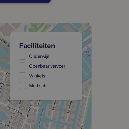
Faciliteiten
Onderwijs
Openbaar vervoer
Winkels
Medisch