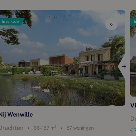
In verkoop
I
Vi
Nij Wenwille
D
Drachten
66 - 157 m²
57 woningen
€ 