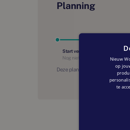
Planning
D
Start verhuur
Nog niet bekend
Nieuw Wo
op jouw
Deze planning is indicatief. Er
produc
personalis
te acc