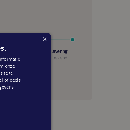
×
s.
Start oplevering
Nog niet bekend
nformatie
 om onze
anning
ite te
el of deels
egevens