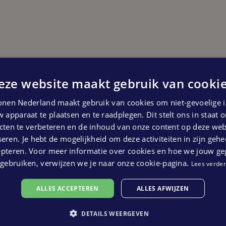
eze website maakt gebruik van cookie
Start bouw
Derde kwartaal 2025
nen Nederland maakt gebruik van cookies om niet-gevoelige i
 apparaat te plaatsen en te raadplegen. Dit stelt ons in staat
 kunnen geen rechten ontleend worden aan bovenstaande pl
ten te verbeteren en de inhoud van onze content op deze webs
eren. Je hebt de mogelijkheid om deze activiteiten in zijn gehe
epteren. Voor meer informatie over cookies en hoe we jouw g
gebruiken, verwijzen we je naar onze cookie-pagina.
Lees verder
ALLES ACCEPTEREN
ALLES AFWIJZEN
DETAILS WEERGEVEN