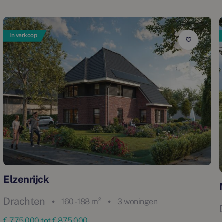
In verkoop
Elzenrijck
Drachten
160 - 188 m²
3 woningen
€ 775.000 tot € 875.000