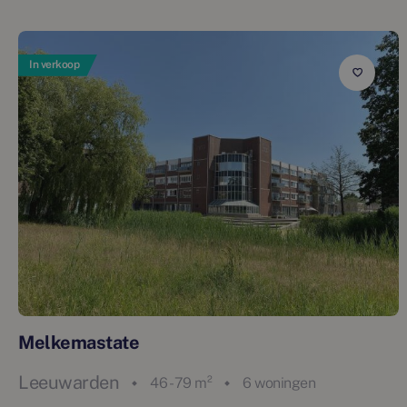
In verkoop
Melkemastate
Leeuwarden
46 - 79 m²
6 woningen