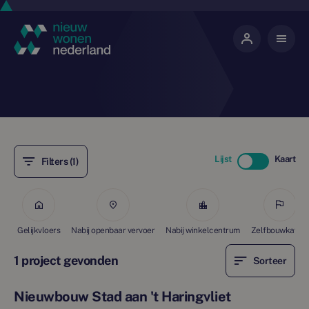
Lijst
Kaart
Filters (1)
Gelijkvloers
Nabij openbaar vervoer
Nabij winkelcentrum
Zelfbouwkavels
1 project gevonden
Sorteer
Nieuwbouw Stad aan 't Haringvliet