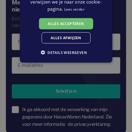
verwijzen we je naar onze cookie-
Meld je aan voor de landelijke
pagina.
nieuwsbrief
Lees verder
En blijf zo op de hoogte van alle ontwikkelingen
ALLES ACCEPTEREN
rondom nieuwbouw in Nederland.
ALLES AFWIJZEN
Naam
DETAILS WEERGEVEN
E-mailadres
Schrijf je in
Ik ga akkoord met de verwerking van mijn
gegevens door NieuwWonen Nederland. Zie
voor meer informatie:
de privacyverklaring.