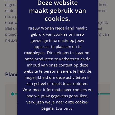
Deze website
algemene informatie gegeven. Nieuwbouwprojecten in de
maakt gebruik van
status 'toekomstig' zijn onderhevig aan veranderingen en
cookies.
deze projectvermelding is geen garantie voor
daadwerkelijke en ongewijzigde realisatie van het project.
Nieuw Wonen Nederland maakt
Blijf daarom op de hoogte van ontwikkelingen door het
gebruik van cookies om niet-
project te liken. U ontvangt dan via e-mail een melding van
gevoelige informatie op jouw
nieuwe ontwikkelingen.
apparaat te plaatsen en te
raadplegen. Dit stelt ons in staat om
onze producten te verbeteren en de
inhoud van onze content op deze
website te personaliseren. Je hebt de
Planning
mogelijkheid om deze activiteiten in
zijn geheel of deels te accepteren.
Voor meer informatie over cookies en
hoe we jouw gegevens gebruiken,
verwijzen we je naar onze cookie-
Start bouw
pagina.
Eerste kwartaal 2024
Lees verder