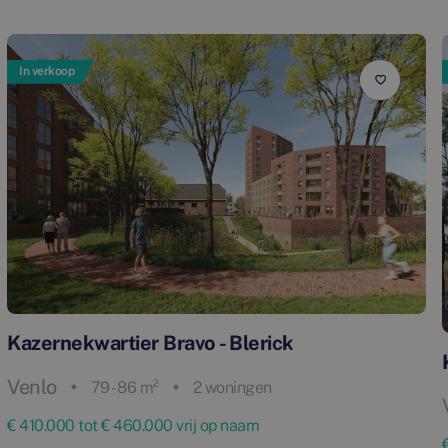
In verkoop
Kazernekwartier Bravo - Blerick
Venlo
79 - 86 m²
2 woningen
€ 410.000 tot € 460.000 vrij op naam