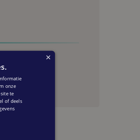
×
s.
anning
nformatie
 om onze
ite te
el of deels
egevens