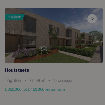
In verkoop
Houtstaete
Tegelen
77 - 98 m²
10 woningen
€ 350.000 tot € 450.000 vrij op naam