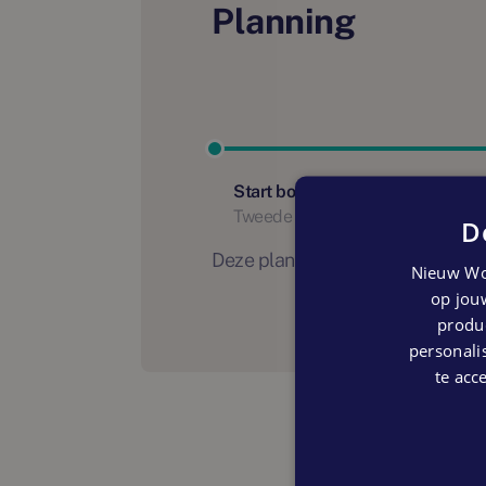
Planning
Start bouw
Tweede kwartaal 2024
D
Deze planning is indicatief. Er
Nieuw Wo
op jouw
produc
personalis
te acc