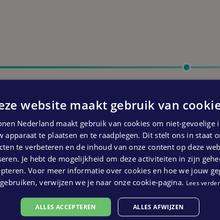
Start oplevering
Eerste kwartaal 2026
eze website maakt gebruik van cookie
 kunnen geen rechten ontleend worden aan bovenstaande pl
nen Nederland maakt gebruik van cookies om niet-gevoelige i
 apparaat te plaatsen en te raadplegen. Dit stelt ons in staat
ten te verbeteren en de inhoud van onze content op deze webs
eren. Je hebt de mogelijkheid om deze activiteiten in zijn gehe
epteren. Voor meer informatie over cookies en hoe we jouw g
gebruiken, verwijzen we je naar onze cookie-pagina.
Lees verder
ALLES ACCEPTEREN
ALLES AFWIJZEN