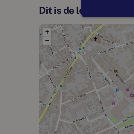
Dit is de locatie
+
−