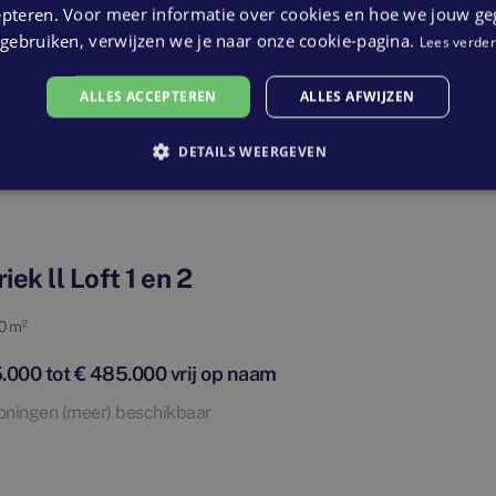
iek ll Loft 3 t/m 6
met diverse voorzieningen.
epteren. Voor meer informatie over cookies en hoe we jouw g
gebruiken, verwijzen we je naar onze cookie-pagina.
Lees verder
06 m²
 op NieuwWonenVenlo.
ALLES ACCEPTEREN
ALLES AFWIJZEN
.000 tot € 449.000 vrij op naam
ningen (meer) beschikbaar
DETAILS WEERGEVEN
iek ll Loft 1 en 2
20 m²
.000 tot € 485.000 vrij op naam
ningen (meer) beschikbaar