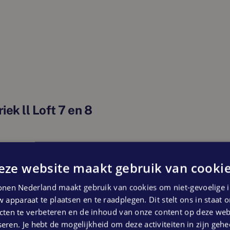
er.
penhuis en lift. Daarmee zijn de woningen
en of ouderen. Iedere woning beschikt over
ste parkeerplaats op het achterliggende
appelijke fietsenberging aanwezig met
iek ll Loft 7 en 8
erealiseerd! Iedere woning krijgt een
.000 tot € 449.000 vrij op naam
twikkelaar; een gemeenschappelijke tuin!
eze website maakt gebruik van cookie
n van de woningen 1 en 2. Bewoners kunnen
ningen (meer) beschikbaar
uimte/ tuin nader bestemmen. Wordt het een
nen Nederland maakt gebruik van cookies om niet-gevoelige i
ers? Een mooi eerste agendapunt voor de
 apparaat te plaatsen en te raadplegen. Dit stelt ons in staat
ten te verbeteren en de inhoud van onze content op deze webs
eren. Je hebt de mogelijkheid om deze activiteiten in zijn gehe