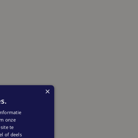
×
s.
nformatie
 om onze
ite te
el of deels