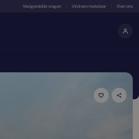
Veelgestelde vragen
Vind een makelaar
Over ons