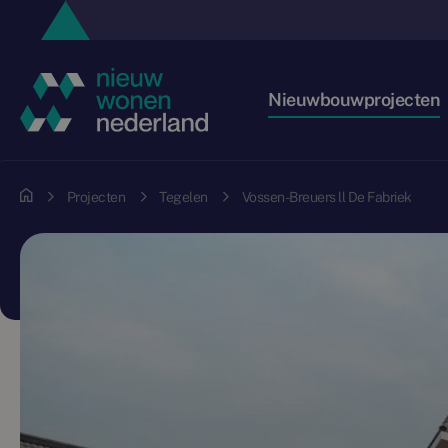
Nieuwbouwprojecten
Projecten
Tegelen
Vossen-Breuers ll De Fabriek