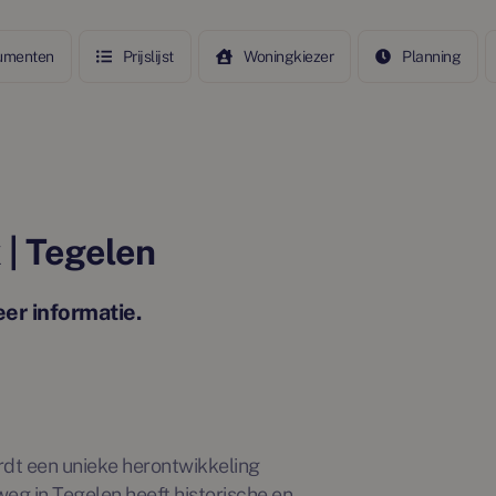
umenten
Prijslijst
Woningkiezer
Planning
 | Tegelen
er informatie.
ordt een unieke herontwikkeling
g in Tegelen heeft historische en