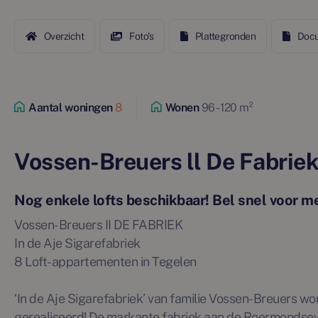
Overzicht
Foto's
Plattegronden
Doc
Aantal woningen
8
Wonen
96 - 120 m²
Vossen-Breuers ll De Fabriek
Nog enkele lofts beschikbaar! Bel snel voor me
Vossen-Breuers II DE FABRIEK
In de Aje Sigarefabriek
8 Loft-appartementen in Tegelen
‘In de Aje Sigarefabriek’ van familie Vossen-Breuers w
gerealiseerd! De markante fabriek aan de Roermondsewe