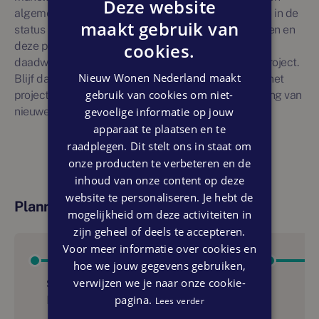
Deze website
algemene informatie gegeven. Nieuwbouwprojecten in de
maakt gebruik van
status 'toekomstig' zijn onderhevig aan veranderingen en
cookies.
deze projectvermelding is geen garantie voor
daadwerkelijke en ongewijzigde realisatie van het project.
Nieuw Wonen Nederland maakt
Blijf daarom op de hoogte van ontwikkelingen door het
gebruik van cookies om niet-
project te liken. U ontvangt dan via e-mail een melding van
gevoelige informatie op jouw
nieuwe ontwikkelingen.
apparaat te plaatsen en te
raadplegen. Dit stelt ons in staat om
onze producten te verbeteren en de
inhoud van onze content op deze
website te personaliseren. Je hebt de
Planning
mogelijkheid om deze activiteiten in
zijn geheel of deels te accepteren.
Voor meer informatie over cookies en
hoe we jouw gegevens gebruiken,
verwijzen we je naar onze cookie-
Start bouw
pagina.
Eerste kwartaal 2024
Lees verder