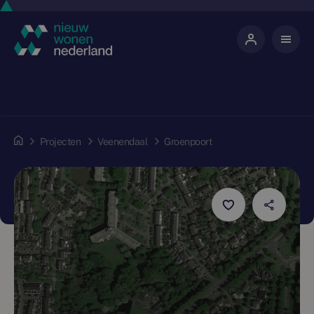
Projecten
Veenendaal
Groenpoort