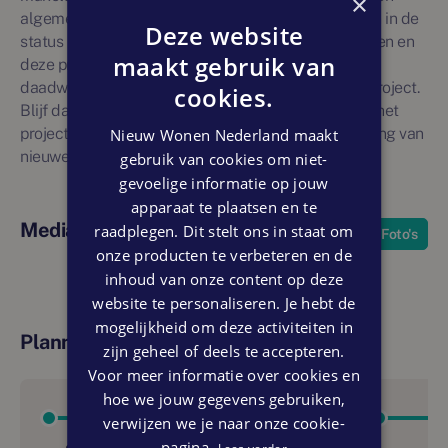
×
algemene informatie gegeven. Nieuwbouwprojecten in de
Deze website
status 'toekomstig' zijn onderhevig aan veranderingen en
maakt gebruik van
deze projectvermelding is geen garantie voor
daadwerkelijke en ongewijzigde realisatie van het project.
cookies.
Blijf daarom op de hoogte van ontwikkelingen door het
project te liken. U ontvangt dan via e-mail een melding van
Nieuw Wonen Nederland maakt
nieuwe ontwikkelingen.
gebruik van cookies om niet-
gevoelige informatie op jouw
apparaat te plaatsen en te
Media
raadplegen. Dit stelt ons in staat om
Foto's
onze producten te verbeteren en de
inhoud van onze content op deze
website te personaliseren. Je hebt de
mogelijkheid om deze activiteiten in
Planning
zijn geheel of deels te accepteren.
Voor meer informatie over cookies en
hoe we jouw gegevens gebruiken,
verwijzen we je naar onze cookie-
pagina.
Lees verder